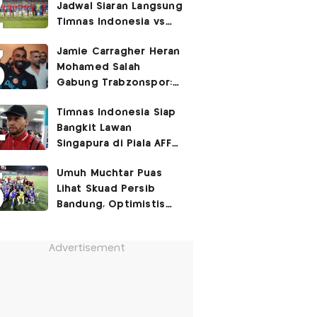
Jadwal Siaran Langsung
Timnas Indonesia vs
Singapura di Piala AFF
Jamie Carragher Heran
2026: Laga Hidup Mati
Mohamed Salah
Gabung Trabzonspor:
Dia seperti Cristiano
Timnas Indonesia Siap
Ronaldo, Harusnya ke
Bangkit Lawan
Juventus!
Singapura di Piala AFF
2026, Marc Klok: Demi
Umuh Muchtar Puas
280 Juta Pendukung
Lihat Skuad Persib
Kami
Bandung, Optimistis
Tatap Musim 2026-2027
Advertisement