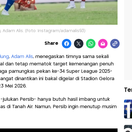
 Adam Alis. (Foto: Instagram/adamalis93)
Share
dung
,
Adam Alis
, menegaskan timnya sama sekali
nimal dan tetap mematok target kemenangan penuh
 laga pamungkas pekan ke-34 Super League 2025-
gat dinantikan ini bakal digelar di Stadion Gelora
23 Mei 2026.
Te
julukan Persib- hanya butuh hasil imbang untuk
tas di Tanah Air. Namun, Persib ingin menutup musim