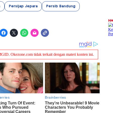
a
Persijap Jepara
Persib Bandung