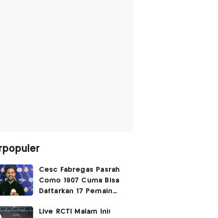
rpopuler
Cesc Fabregas Pasrah
Como 1907 Cuma Bisa
Daftarkan 17 Pemain
untuk Liga Champions
Live RCTI Malam Ini!
2026-2027