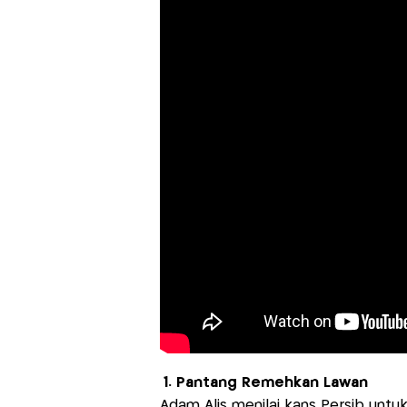
1. Pantang Remehkan Lawan
Adam Alis menilai kans Persib untu