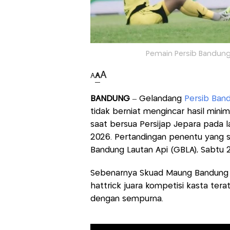
Pemain Persib Bandung,
A
A
A
BANDUNG
– Gelandang
Persib Ban
tidak berniat mengincar hasil mi
saat bersua Persijap Jepara pada
2026. Pertandingan penentu yang san
Bandung Lautan Api (GBLA), Sabtu 
Sebenarnya Skuad Maung Bandung -
hattrick juara kompetisi kasta tera
dengan sempurna.