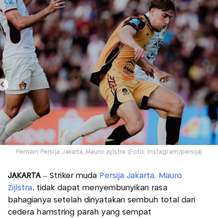
Pemain Persija Jakarta, Mauro zijlstra. (Foto: Instagram/persija)
JAKARTA
– Striker muda
Persija Jakarta,
Mauro
Zijlstra
, tidak dapat menyembunyikan rasa
bahagianya setelah dinyatakan sembuh total dari
cedera hamstring parah yang sempat