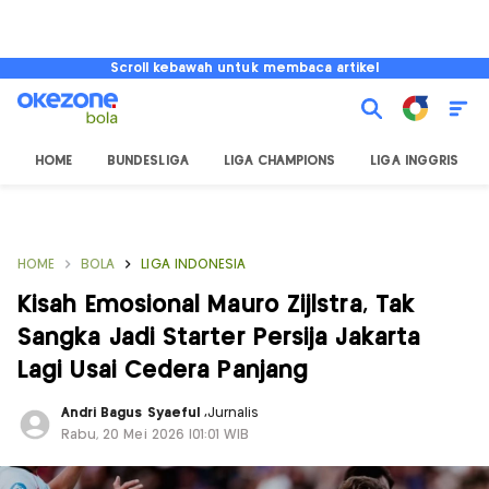
Scroll kebawah untuk membaca artikel
HOME
BUNDESLIGA
LIGA CHAMPIONS
LIGA INGGRIS
HOME
BOLA
LIGA INDONESIA
Kisah Emosional Mauro Zijlstra, Tak
Sangka Jadi Starter Persija Jakarta
Lagi Usai Cedera Panjang
Andri Bagus Syaeful
,
Jurnalis
Rabu, 20 Mei 2026 |01:01 WIB