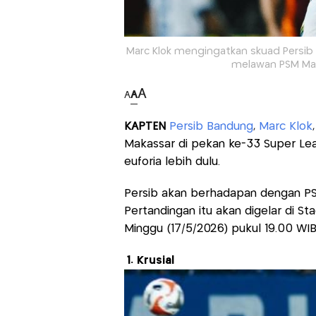
Marc Klok mengingatkan skuad Persib
melawan PSM Mak
A
A
A
KAPTEN
Persib Bandung
,
Marc Klok
Makassar di pekan ke-33 Super Le
euforia lebih dulu.
Persib akan berhadapan dengan PS
Pertandingan itu akan digelar di Sta
Minggu (17/5/2026) pukul 19.00 WIB
1. Krusial