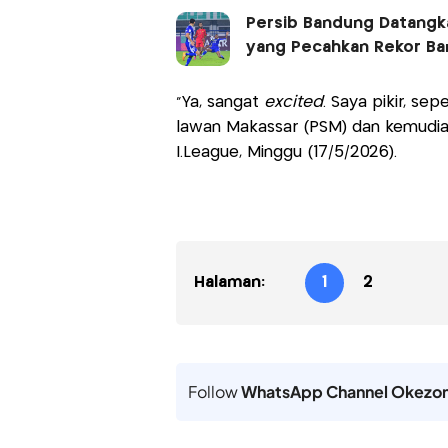
Persib Bandung Datangka
yang Pecahkan Rekor B
"Ya, sangat
excited
. Saya pikir, se
lawan Makassar (PSM) dan kemudian P
I.League, Minggu (17/5/2026).
Halaman:
1
2
Follow
WhatsApp Channel Okezo