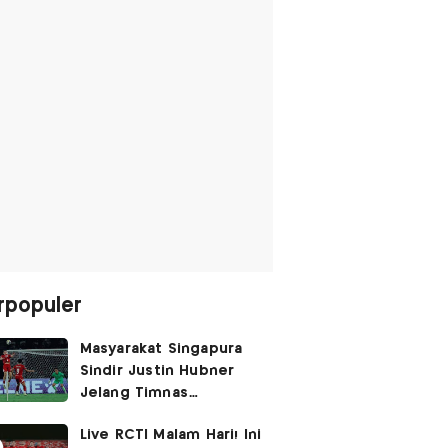
rpopuler
Masyarakat Singapura
Sindir Justin Hubner
Jelang Timnas
Indonesia vs Singapura:
Live RCTI Malam Hari! Ini
Ia Seolah-olah Lahir di