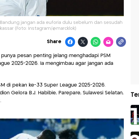
 Bandung jangan ada euforia dulu sebelum dan sesudah
assar (Foto: Instagram/@marcklok)
Share
, punya pesan penting jelang menghadapi PSM
ague 2025-2026. Ia mengimbau agar jangan ada
M di pekan ke-33 Super League 2025-2026.
dion Gelora B.J. Habibie, Parepare, Sulawesi Selatan,
Te
.