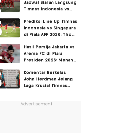
Jadwal Siaran Langsung
Permukiman Kumuh
Timnas Indonesia vs
Jakarta Barat!
Singapura di Piala AFF
Prediksi Line Up Timnas
2026
Indonesia vs Singapura
di Piala AFF 2026: Thom
Haye Digeser ke
Hasil Persija Jakarta vs
Tengah!
Arema FC di Piala
Presiden 2026: Menang
3-1, Macan Kemayoran
Komentar Berkelas
Rebut Peringkat Ke-3!
John Herdman Jelang
Laga Krusial Timnas
Indonesia vs Singapura
di Piala AFF 2026
Advertisement