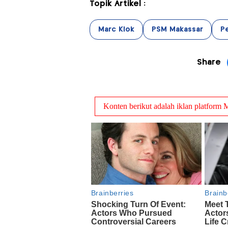
Topik Artikel :
Marc Klok
PSM Makassar
P
Share