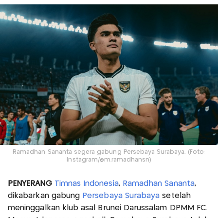
Ramadhan Sananta segera gabung Persebaya Surabaya. (Foto:
Instagram/@m.ramadhansn)
PENYERANG
Timnas Indonesia
,
Ramadhan Sananta
,
dikabarkan gabung
Persebaya Surabaya
setelah
meninggalkan klub asal Brunei Darussalam DPMM FC.