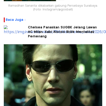
Ramadhan Sananta dikabarkan gabung Persebaya Surabaya.
(Foto: Instagram/@gosball)
Baca Juga :
Chelsea Panaskan SUGBK Jelang Lawan
AC Milan, Xabi Alonso Bidik Mentalitas
Pemenang