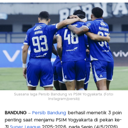
Suasana laga Persib Bandung vs PSIM Yogyakarta. (Foto:
Instagram/persib)
BANDUNG
–
Persib Bandung
berhasil memetik 3 poin
penting saat menjamu PSIM Yogyakarta di pekan ke-
31
Super League
2025-2026, pada Senin (4/5/2026)