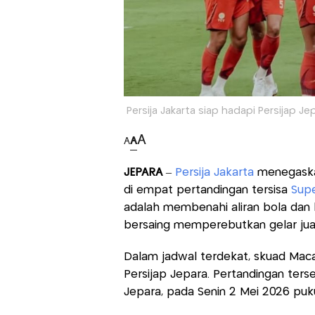
Persija Jakarta siap hadapi Persijap J
A
A
A
JEPARA
–
Persija Jakarta
menegaskan
di empat pertandingan tersisa
Sup
adalah membenahi aliran bola dan
bersaing memperebutkan gelar jua
Dalam jadwal terdekat, skuad Mac
Persijap Jepara. Pertandingan terse
Jepara, pada Senin 2 Mei 2026 puku