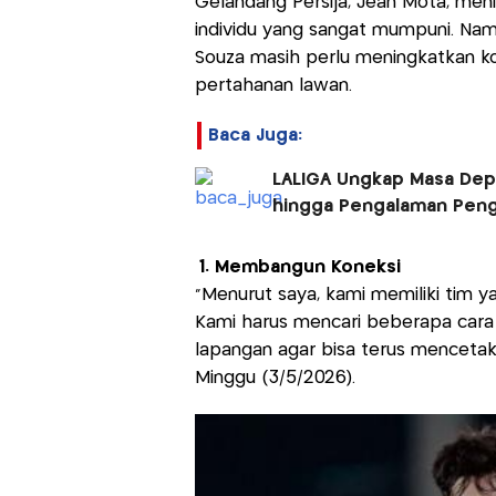
Gelandang Persija, Jean Mota, meni
individu yang sangat mumpuni. Na
Souza masih perlu meningkatkan k
pertahanan lawan.
Baca Juga:
LALIGA Ungkap Masa Depa
hingga Pengalaman Pen
1. Membangun Koneksi
"Menurut saya, kami memiliki tim y
Kami harus mencari beberapa cara
lapangan agar bisa terus mencetak g
Minggu (3/5/2026).