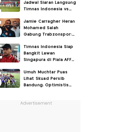
Jadwal Siaran Langsung
Timnas Indonesia vs
Singapura di Piala AFF
Jamie Carragher Heran
2026: Laga Hidup Mati
Mohamed Salah
Gabung Trabzonspor:
Dia seperti Cristiano
Timnas Indonesia Siap
Ronaldo, Harusnya ke
Bangkit Lawan
Juventus!
Singapura di Piala AFF
2026, Marc Klok: Demi
Umuh Muchtar Puas
280 Juta Pendukung
Lihat Skuad Persib
Kami
Bandung, Optimistis
Tatap Musim 2026-2027
Advertisement