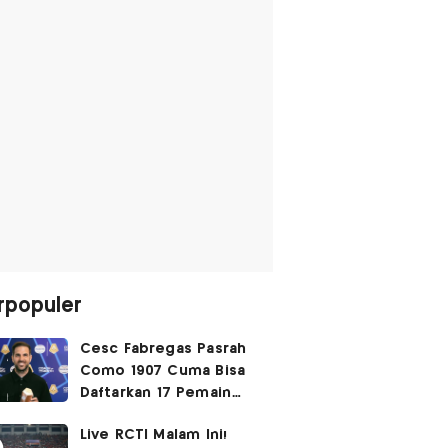
rpopuler
Cesc Fabregas Pasrah
Como 1907 Cuma Bisa
Daftarkan 17 Pemain
untuk Liga Champions
Live RCTI Malam Ini!
2026-2027