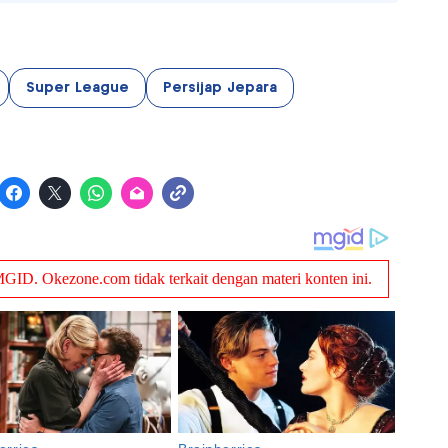
Super League
Persijap Jepara