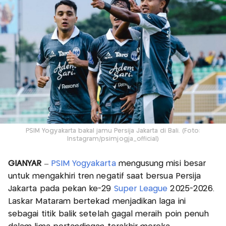
PSIM Yogyakarta bakal jamu Persija Jakarta di Bali. (Foto:
Instagram/psimjogja_official)
GIANYAR
–
PSIM Yogyakarta
mengusung misi besar
untuk mengakhiri tren negatif saat bersua Persija
Jakarta pada pekan ke-29
Super League
2025-2026.
Laskar Mataram bertekad menjadikan laga ini
sebagai titik balik setelah gagal meraih poin penuh