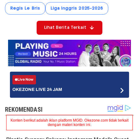
Regis Le Bris
Liga Inggris 2025-2026
Lihat Berita Terkait
Live Now
OKEZONE LIVE 24 JAM