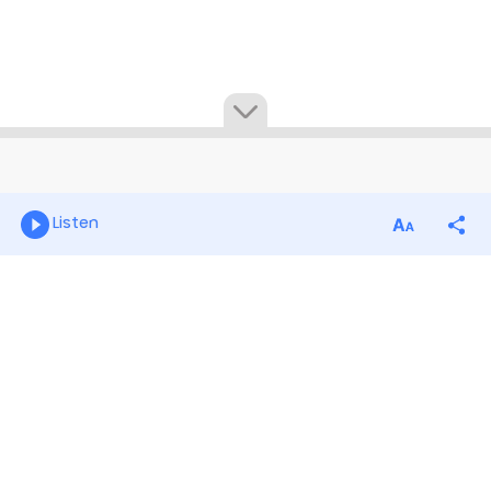
Listen