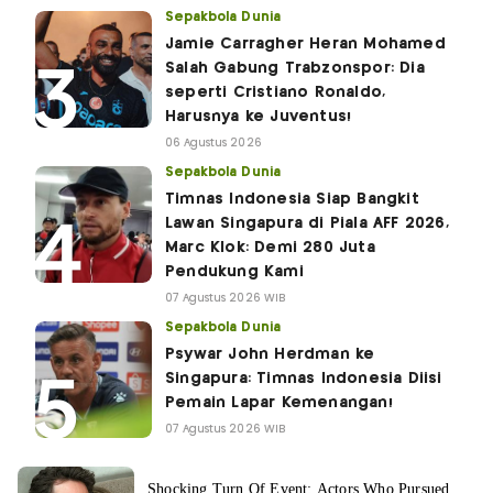
Sepakbola Dunia
Jamie Carragher Heran Mohamed
Salah Gabung Trabzonspor: Dia
seperti Cristiano Ronaldo,
Harusnya ke Juventus!
06 Agustus 2026
Sepakbola Dunia
Timnas Indonesia Siap Bangkit
Lawan Singapura di Piala AFF 2026,
Marc Klok: Demi 280 Juta
Pendukung Kami
07 Agustus 2026 WIB
Sepakbola Dunia
Psywar John Herdman ke
Singapura: Timnas Indonesia Diisi
Pemain Lapar Kemenangan!
07 Agustus 2026 WIB