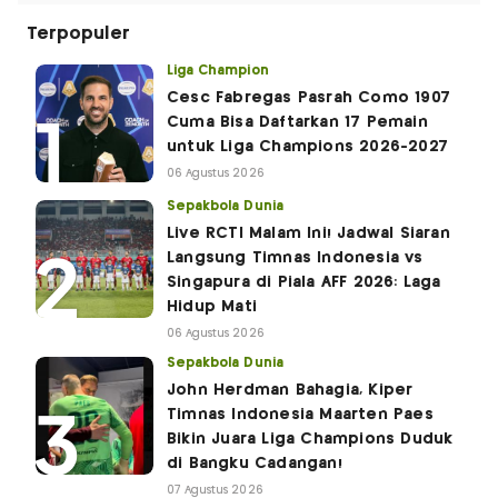
Terpopuler
Liga Champion
Cesc Fabregas Pasrah Como 1907
Cuma Bisa Daftarkan 17 Pemain
untuk Liga Champions 2026-2027
06 Agustus 2026
Sepakbola Dunia
Live RCTI Malam Ini! Jadwal Siaran
Langsung Timnas Indonesia vs
Singapura di Piala AFF 2026: Laga
Hidup Mati
06 Agustus 2026
Sepakbola Dunia
John Herdman Bahagia, Kiper
Timnas Indonesia Maarten Paes
Bikin Juara Liga Champions Duduk
di Bangku Cadangan!
07 Agustus 2026