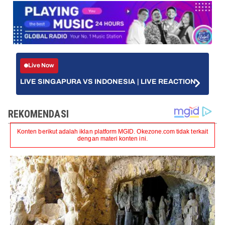
Live Now
LIVE SINGAPURA VS INDONESIA | LIVE REACTION