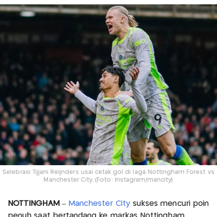
Selebrasi Tijjani Reijnders usai cetak gol di laga Nottingham Forest vs
Manchester City. (Foto: Instagram/mancity)
NOTTINGHAM
–
Manchester City
sukses mencuri poin
penuh saat bertandang ke markas Nottingham