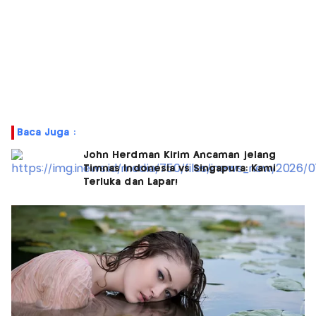
Baca Juga :
John Herdman Kirim Ancaman jelang
Timnas Indonesia vs Singapura: Kami
Terluka dan Lapar!