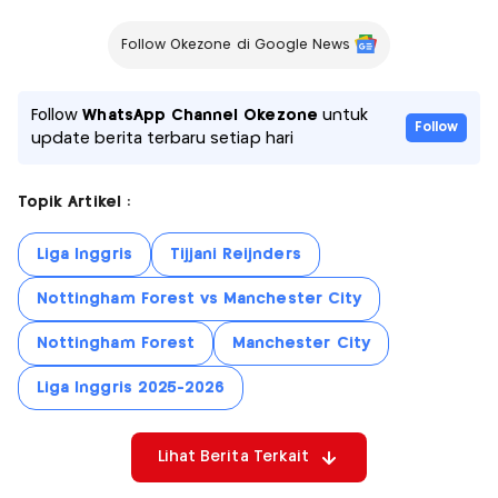
Follow Okezone di Google News
Follow
WhatsApp Channel Okezone
untuk
Follow
update berita terbaru setiap hari
Topik Artikel :
Liga Inggris
Tijjani Reijnders
Nottingham Forest vs Manchester City
Nottingham Forest
Manchester City
Liga Inggris 2025-2026
Lihat Berita Terkait