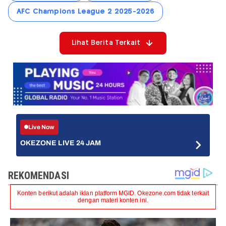
AFC Champions League 2 2025-2026
Lihat Berita Terkait
Live Now
OKEZONE LIVE 24 JAM