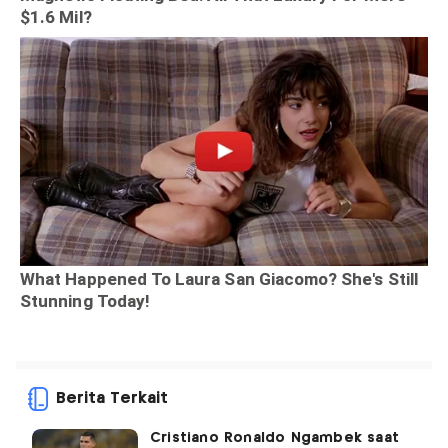
Berita Terkait
Cristiano Ronaldo Ngambek saat