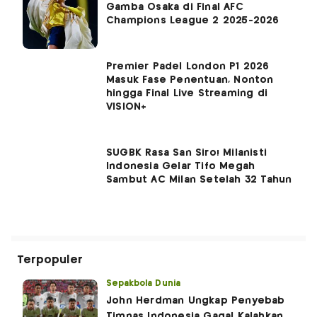
Gamba Osaka di Final AFC
Champions League 2 2025-2026
Premier Padel London P1 2026
Masuk Fase Penentuan, Nonton
hingga Final Live Streaming di
VISION+
SUGBK Rasa San Siro! Milanisti
Indonesia Gelar Tifo Megah
Sambut AC Milan Setelah 32 Tahun
Terpopuler
Sepakbola Dunia
John Herdman Ungkap Penyebab
Timnas Indonesia Gagal Kalahkan