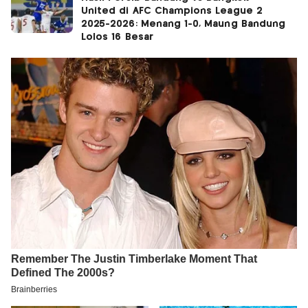
United di AFC Champions League 2
2025-2026: Menang 1-0, Maung Bandung
Lolos 16 Besar