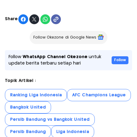
Share
Follow Okezone di Google News
Follow
WhatsApp Channel Okezone
untuk
Follow
update berita terbaru setiap hari
Topik Artikel :
Ranking Liga Indonesia
AFC Champions League
Bangkok United
Persib Bandung vs Bangkok United
Persib Bandung
Liga Indonesia