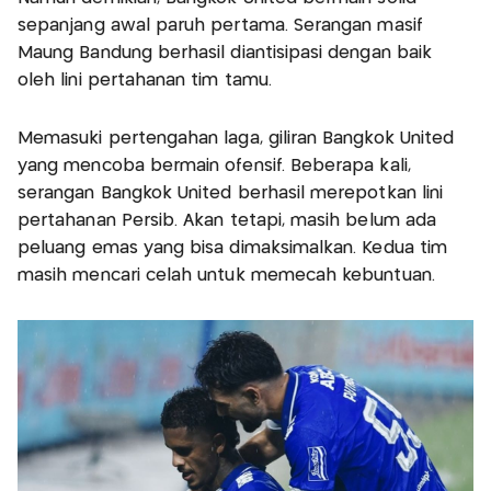
sepanjang awal paruh pertama. Serangan masif
Maung Bandung berhasil diantisipasi dengan baik
oleh lini pertahanan tim tamu.
Memasuki pertengahan laga, giliran Bangkok United
yang mencoba bermain ofensif. Beberapa kali,
serangan Bangkok United berhasil merepotkan lini
pertahanan Persib. Akan tetapi, masih belum ada
peluang emas yang bisa dimaksimalkan. Kedua tim
masih mencari celah untuk memecah kebuntuan.