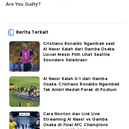
Berita Terkait
Cristiano Ronaldo Ngambek saat
Al Nassr Kalah dari Gamba Osaka,
Lionel Messi Pilih Lihat Seattle
Sounders Selebrasi!
Al Nassr Kalah 0-1 dari Gamba
Osaka, Cristiano Ronaldo Ngambek
Tak Ambil Medali Perak di Podium
Cara Nonton dan Link Live
Streaming Al Nassr vs Gamba
Osaka di Final AFC Champions