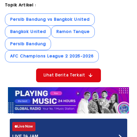
Topik Artikel :
Persib Bandung vs Bangkok United
Bangkok United
Ramon Tanque
Persib Bandung
AFC Champions League 2 2025-2026
Lihat Berita Terkait
Live Now
LIVE 24 JAM