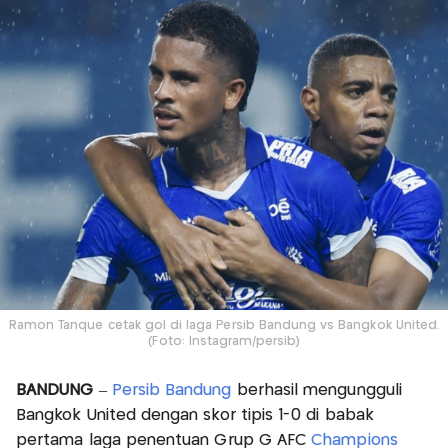
Ramon Tanque cetak gol di laga Persib Bandung vs Bangkok United.
(Foto: Instagram/persib)
BANDUNG
–
Persib Bandung
berhasil mengungguli
Bangkok United dengan skor tipis 1-0 di babak
pertama laga penentuan Grup G AFC
Champions