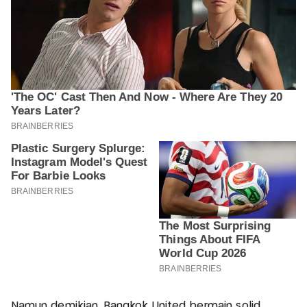
Namun demikian, Bangkok United bermain solid