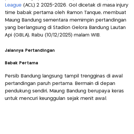
League
(ACL) 2 2025-2026. Gol dicetak di masa injury
time babak pertama oleh Ramon Tanque, membuat
Maung Bandung sementara memimpin pertandingan
yang berlangsung di Stadion Gelora Bandung Lautan
Api (GBLA), Rabu (10/12/2025) malam WIB.
Jalannya Pertandingan
Babak Pertama
Persib Bandung langsung tampil trengginas di awal
pertandingan paruh pertama. Bermain di depan
pendukung sendiri, Maung Bandung berupaya keras
untuk mencuri keunggulan sejak menit awal.