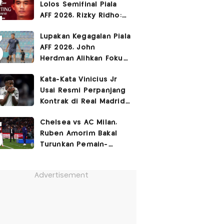
Lolos Semifinal Piala
AFF 2026, Rizky Ridho:
Kami Minta Maaf
Lupakan Kegagalan Piala
AFF 2026, John
Herdman Alihkan Fokus
Timnas Indonesia ke
Kata-Kata Vinicius Jr
FIFA ASEAN Cup
Usai Resmi Perpanjang
Kontrak di Real Madrid
hingga 2032
Chelsea vs AC Milan,
Ruben Amorim Bakal
Turunkan Pemain-
Pemain Kunci!
Advertisement