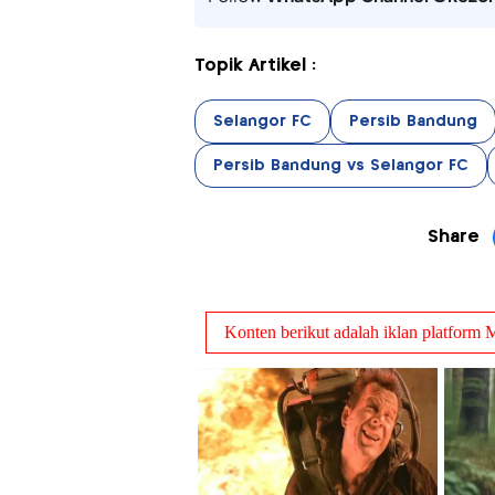
Topik Artikel :
Selangor FC
Persib Bandung
Persib Bandung vs Selangor FC
Share