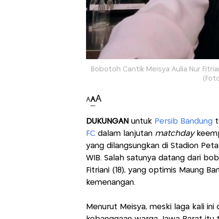
Bobotoh Cantik Meisya Aulia Nur Fitr
(Fot
A
A
A
DUKUNGAN
untuk
Persib Bandung
t
FC
dalam lanjutan
matchday
keemp
yang dilangsungkan di Stadion Petali
WIB. Salah satunya datang dari bob
Fitriani (18), yang optimis Maung 
kemenangan.
Menurut Meisya, meski laga kali ini 