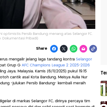
iani optimistis Persib Bandung menang atas Selangor FC.
o: Dokumentasi Pribadi)
Share
erus mengalir jelang laga tandang kontra
Selangor
at Grup G
AFC Champions League 2 2025-2026
ng Jaya, Malaysia, Kamis (6/11/2025) pukul 19.15
Te
otoh cantik asal Kota Bandung, Meisya Aulia Nur
Bandung -julukan Persib Bandung- kembali meraih
digelar di markas Selangor FC, dirinya percaya tim