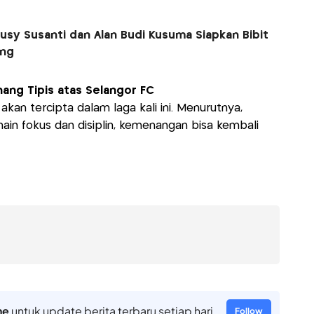
usy Susanti dan Alan Budi Kusuma Siapkan Bibit
ang
nang Tipis atas Selangor FC
akan tercipta dalam laga kali ini. Menurutnya,
in fokus dan disiplin, kemenangan bisa kembali
ne
untuk update berita terbaru setiap hari
Follow