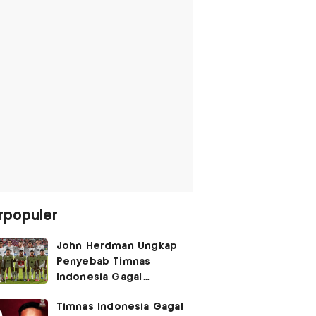
rpopuler
John Herdman Ungkap
Penyebab Timnas
Indonesia Gagal
Kalahkan Singapura di
Timnas Indonesia Gagal
Piala AFF 2026