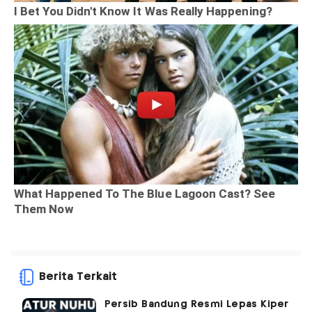
Berita Terkait
Persib Bandung Resmi Lepas Kiper