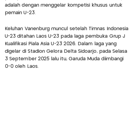
adalah dengan menggelar kompetisi khusus untuk
pemain U-23.
Keluhan Vanenburg muncul setelah Timnas Indonesia
U-23 ditahan Laos U-23 pada laga pembuka Grup J
Kualifikasi Piala Asia U-23 2026. Dalam laga yang
digelar di Stadion Gelora Delta Sidoarjo, pada Selasa
3 September 2025 lalu itu, Garuda Muda diimbangi
0-0 oleh Laos.