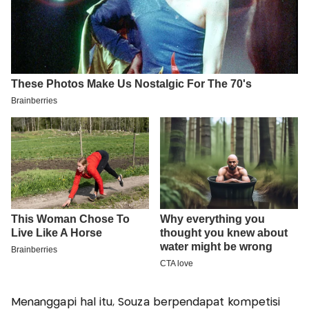
Menanggapi hal itu, Souza berpendapat kompetisi