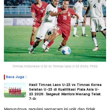
Timnas Indonesia U-23 vs Timnas Laos U-23 (Foto: PSSI)
Baca Juga :
Hasil Timnas Laos U-23 vs Timnas Korea
Selatan U-23 di Kualifikasi Piala Asia U-
23 2026:
Taegeuk Warriors
Menang Telak
7-0!
Menurutnya, regulasi semacam ini unik dan tidak