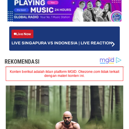
Live Now
LIVE SINGAPURA VS INDONESIA | LIVE REACTION