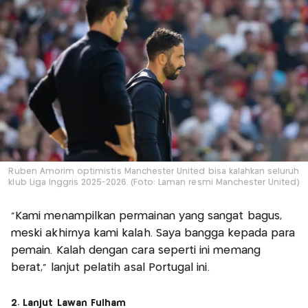
Ruben Amorim optimistis Manchester United bisa kalahkan seluruh
klub Liga Inggris 2025-2026. (Foto: Laman resmi Manchester United)
“Kami menampilkan permainan yang sangat bagus,
meski akhirnya kami kalah. Saya bangga kepada para
pemain. Kalah dengan cara seperti ini memang
berat,” lanjut pelatih asal Portugal ini.
2. Lanjut Lawan Fulham