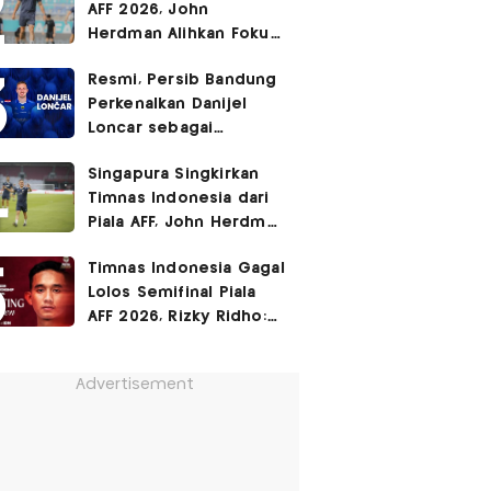
AFF 2026, John
Herdman Alihkan Fokus
Timnas Indonesia ke
Resmi, Persib Bandung
FIFA ASEAN Cup
Perkenalkan Danijel
Loncar sebagai
Rekrutan Anyar!
Singapura Singkirkan
Timnas Indonesia dari
Piala AFF, John Herdman
Janji Balas Dendam di
Timnas Indonesia Gagal
FIFA ASEAN Cup 2026
Lolos Semifinal Piala
AFF 2026, Rizky Ridho:
Kami Minta Maaf
Advertisement