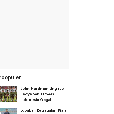
rpopuler
John Herdman Ungkap
Penyebab Timnas
Indonesia Gagal
Kalahkan Singapura di
Lupakan Kegagalan Piala
Piala AFF 2026