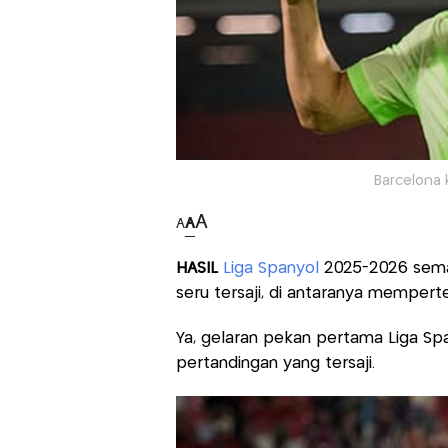
Barcelona k
A
A
A
HASIL
Liga Spanyol
2025-2026 semala
seru tersaji, di antaranya memper
Ya, gelaran pekan pertama Liga Sp
pertandingan yang tersaji.