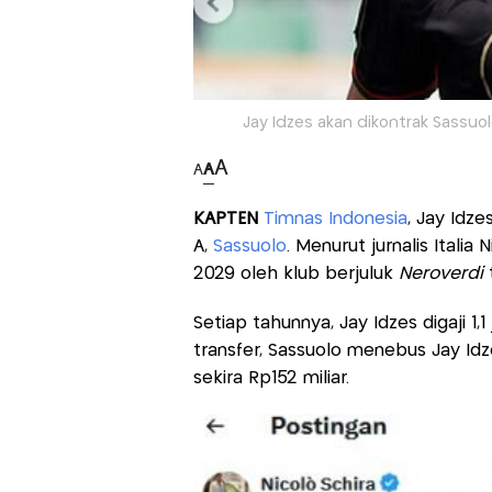
Jay Idzes akan dikontrak Sassuol
A
A
A
KAPTEN
Timnas Indonesia
, Jay Idz
A,
Sassuolo
. Menurut jurnalis Italia 
2029 oleh klub berjuluk
Neroverdi
t
Setiap tahunnya, Jay Idzes digaji 1,
transfer, Sassuolo menebus Jay Idze
sekira Rp152 miliar.