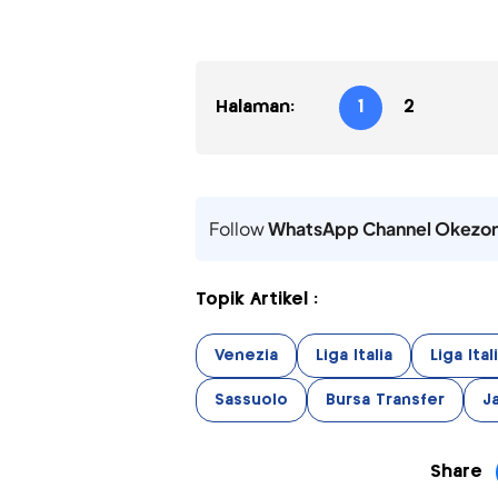
Halaman:
1
2
Follow
WhatsApp Channel Okezo
Topik Artikel :
Venezia
Liga Italia
Liga Ita
Sassuolo
Bursa Transfer
J
Share