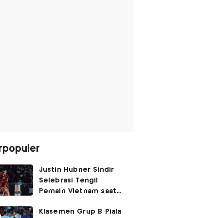
rpopuler
Justin Hubner Sindir
Selebrasi Tengil
Pemain Vietnam saat
Lawan Timnas
Klasemen Grup B Piala
Indonesia: Bukan