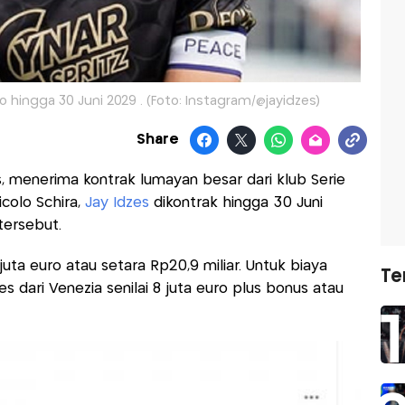
o hingga 30 Juni 2029 . (Foto: Instagram/@jayidzes)
Share
es, menerima kontrak lumayan besar dari klub Serie
Nicolo Schira,
Jay Idzes
dikontrak hingga 30 Juni
ersebut.
1 juta euro atau setara Rp20,9 miliar. Untuk biaya
Te
s dari Venezia senilai 8 juta euro plus bonus atau