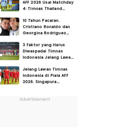
AFF 2026 Usai Matchday
Turnamen Resmi FIFA
4: Timnas Thailand
Berkuasa, Myanmar
10 Tahun Pacaran,
Singkirkan Malaysia?
Cristiano Ronaldo dan
Georgina Rodriguez
Menikah Sabtu Ini!
3 Faktor yang Harus
Diwaspadai Timnas
Indonesia Jelang Lawan
Singapura di Piala AFF
Jelang Lawan Timnas
2026, Nomor 1 Bikin
Indonesia di Piala AFF
John Herdman Pusing
2026, Singapura
Hadirkan Kejutan Baru
Advertisement