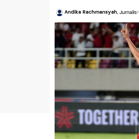
Andika Rachmansyah
, Jurnali