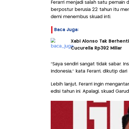
Ferarri menjadi salah satu pemain 
berpostur berusia 22 tahun itu m
demi menembus skuad inti.
Baca Juga:
Xabi Alonso Tak Berhent
Cucurella Rp392 Miliar
“Saya sendiri sangat tidak sabar. I
Indonesia,” kata Ferarri, dikutip da
Lebih lanjut, Ferarri ingin mengant
edisi tahun ini. Apalagi, skuad Gar