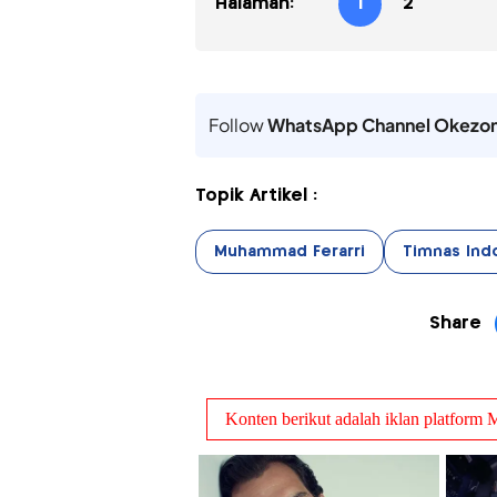
Halaman:
1
2
Follow
WhatsApp Channel Okezo
Topik Artikel :
Muhammad Ferarri
Timnas Ind
Share