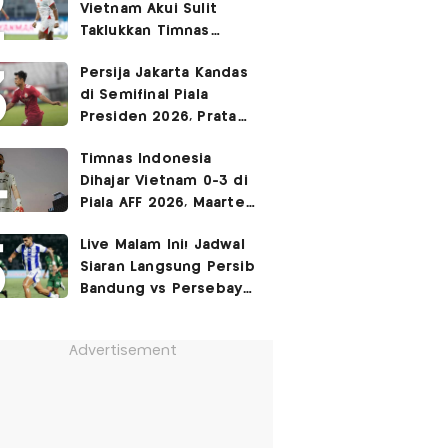
Vietnam Akui Sulit
Taklukkan Timnas
Indonesia di Kandang
Persija Jakarta Kandas
Lawan
di Semifinal Piala
Presiden 2026, Pratama
Arhan: Kami Masih
Timnas Indonesia
Butuh Waktu
Dihajar Vietnam 0-3 di
Piala AFF 2026, Maarten
Paes Ajak Suporter
Live Malam Ini! Jadwal
Tetap Beri Dukungan
Siaran Langsung Persib
Bandung vs Persebaya
Surabaya di Final Piala
Presiden 2026
Advertisement