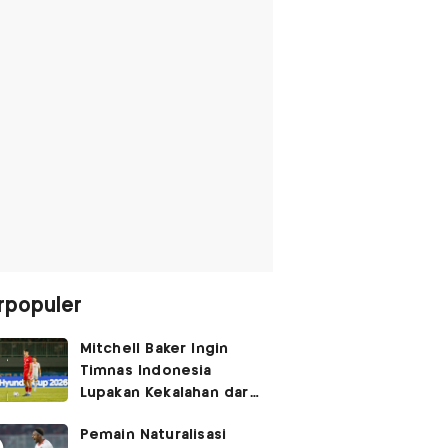
rpopuler
Mitchell Baker Ingin
Timnas Indonesia
Lupakan Kekalahan dari
Vietnam: Fokus 3 Poin
Pemain Naturalisasi
di Singapura!