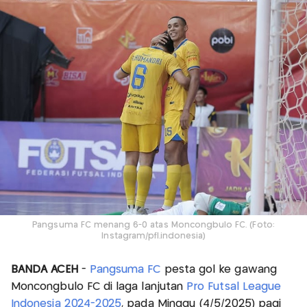
Pangsuma FC menang 6-0 atas Moncongbulo FC. (Foto:
Instagram/pfl.indonesia)
BANDA ACEH
-
Pangsuma FC
pesta gol ke gawang
Moncongbulo FC di laga lanjutan
Pro Futsal League
Indonesia 2024-2025
, pada Minggu (4/5/2025) pagi