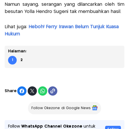
Namun sayang, serangan yang dilancarkan oleh tim
besutan Yolla Hendro Sugeni tak membuahkan hasil.
Lihat juga:
Heboh! Ferry Irawan Belum Tunjuk Kuasa
Hukum
Halaman:
1
2
Share
Follow Okezone di Google News
Follow
WhatsApp Channel Okezone
untuk