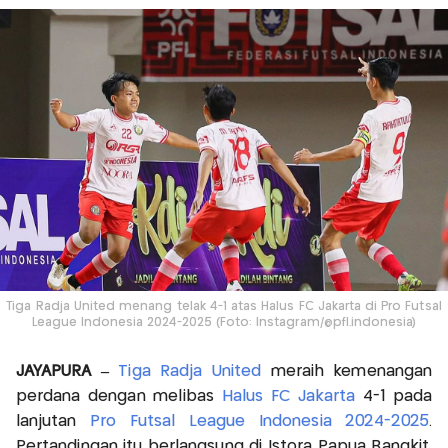
Tiga Radja United menang telak 4-1 atas Halus FC Jakarta di Pro Futsal
League Indonesia 2024-2025 (Foto: Instagram/@pfl.indonesia)
JAYAPURA –
Tiga Radja United
meraih kemenangan
perdana dengan melibas
Halus FC Jakarta
4-1 pada
lanjutan
Pro Futsal League Indonesia 2024-2025
.
Pertandingan itu berlangsung di Istora Papua Bangkit,