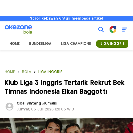
Scroll kebawah untuk membaca artikel
HOME
BUNDESLIGA
LIGA CHAMPIONS
LIGA INGGRIS
HOME
BOLA
LIGA INGGRIS
Klub Liga 3 Inggris Tertarik Rekrut Bek
Timnas Indonesia Elkan Baggott!
Cikal Bintang
,
Jurnalis
Jum'at, 03 Juli 2026 |20:05 WIB