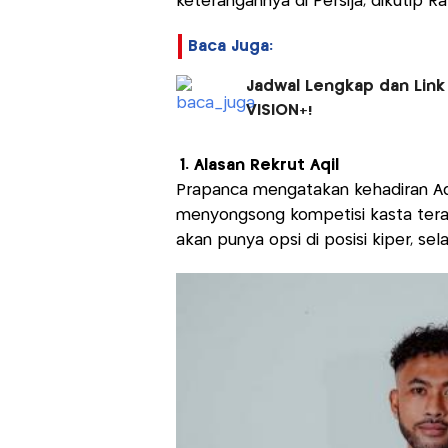
keterangannya di Persija, dikutip Ra
Baca Juga:
Jadwal Lengkap dan Link
VISION+!
1. Alasan Rekrut Aqil
Prapanca mengatakan kehadiran Aq
menyongsong kompetisi kasta teratas
akan punya opsi di posisi kiper, se