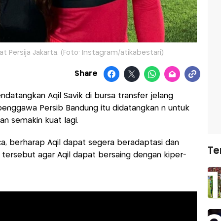
at Persija Jakarta. (Foto: Instagram/atikabestari)
Share
datangkan Aqil Savik di bursa transfer jelang
enggawa Persib Bandung itu didatangkan n untuk
n semakin kuat lagi.
a, berharap Aqil dapat segera beradaptasi dan
Te
 tersebut agar Aqil dapat bersaing dengan kiper-