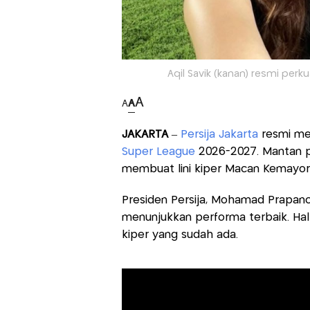
Aqil Savik (kanan) resmi perku
A
A
A
JAKARTA
–
Persija Jakarta
resmi men
Super League
2026-2027. Mantan p
membuat lini kiper Macan Kemayora
Presiden Persija, Mohamad Prapanc
menunjukkan performa terbaik. Hal
kiper yang sudah ada.