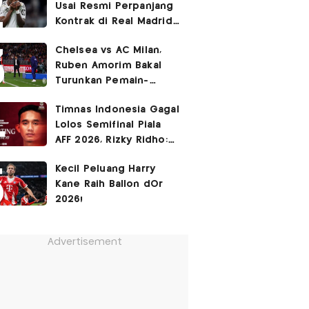
Usai Resmi Perpanjang
Kontrak di Real Madrid
hingga 2032
Chelsea vs AC Milan,
Ruben Amorim Bakal
Turunkan Pemain-
Pemain Kunci!
Timnas Indonesia Gagal
Lolos Semifinal Piala
AFF 2026, Rizky Ridho:
Kami Minta Maaf
Kecil Peluang Harry
Kane Raih Ballon dOr
2026!
Advertisement