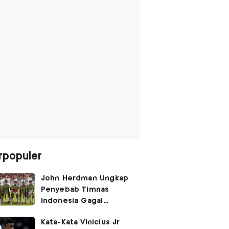
rpopuler
John Herdman Ungkap
Penyebab Timnas
Indonesia Gagal
Kalahkan Singapura di
Kata-Kata Vinicius Jr
Piala AFF 2026