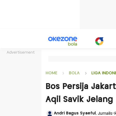
Advertisement
HOME
BOLA
LIGA INDON
Bos Persija Jakar
Aqil Savik Jelan
Andri Bagus Syaeful
, Jurnalis