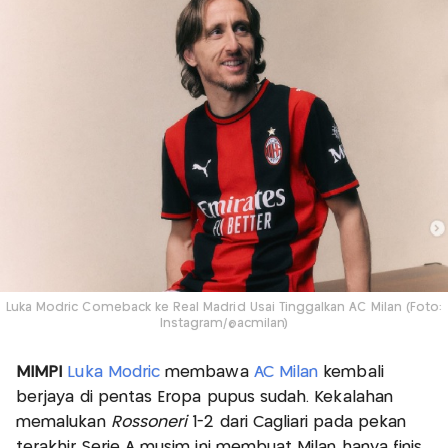
Luka Modric Comeback ke Real Madrid Usai Tinggalkan AC Milan (Foto:
Instagram/@acmilan)
MIMPI
Luka Modric
membawa
AC Milan
kembali
berjaya di pentas Eropa pupus sudah. Kekalahan
memalukan
Rossoneri
1-2 dari Cagliari pada pekan
terakhir Serie A musim ini membuat Milan hanya finis