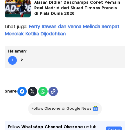
Alasan Didier Deschamps Coret Pemain
Real Madrid dari Skuad Timnas Prancis
di Piala Dunia 2026
Lihat juga:
Ferry Irawan dan Venna Melinda Sempat
Menolak Ketika Dijodohkan
Halaman:
1
2
Share
Follow Okezone di Google News
Follow
WhatsApp Channel Okezone
untuk