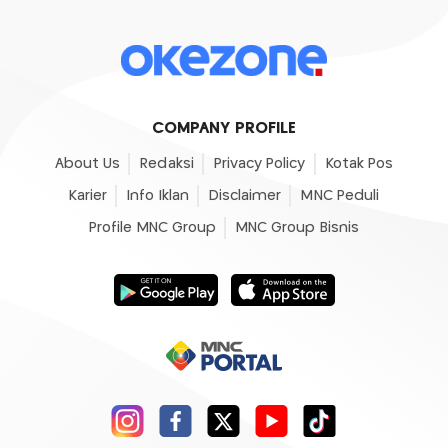
COMPANY PROFILE
About Us
Redaksi
Privacy Policy
Kotak Pos
Karier
Info Iklan
Disclaimer
MNC Peduli
Profile MNC Group
MNC Group Bisnis