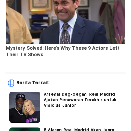
Berita Terkait
Arsenal Deg-degan, Real Madrid
Ajukan Penawaran Terakhir untuk
Vinicius Junior
5 Alasan Real Madrid Akan Juara