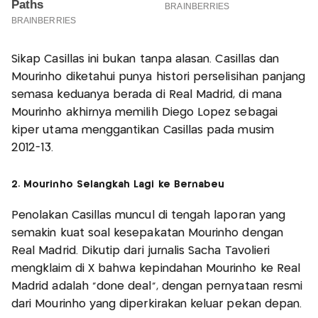
Sikap Casillas ini bukan tanpa alasan. Casillas dan
Mourinho diketahui punya histori perselisihan panjang
semasa keduanya berada di Real Madrid, di mana
Mourinho akhirnya memilih Diego Lopez sebagai
kiper utama menggantikan Casillas pada musim
2012-13.
2. Mourinho Selangkah Lagi ke Bernabeu
Penolakan Casillas muncul di tengah laporan yang
semakin kuat soal kesepakatan Mourinho dengan
Real Madrid. Dikutip dari jurnalis Sacha Tavolieri
mengklaim di X bahwa kepindahan Mourinho ke Real
Madrid adalah "done deal", dengan pernyataan resmi
dari Mourinho yang diperkirakan keluar pekan depan.