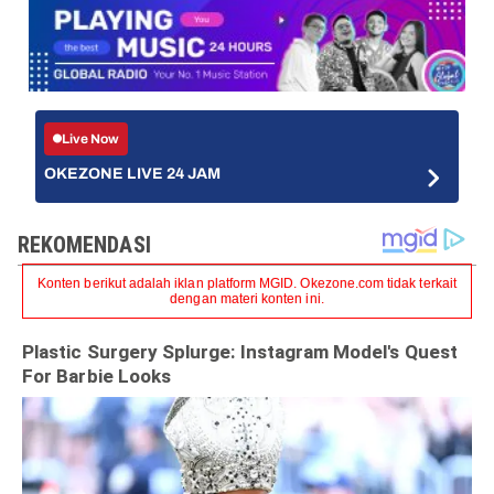
Live Now
OKEZONE LIVE 24 JAM