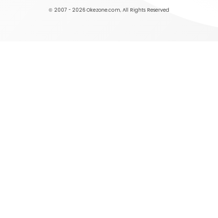
© 2007 - 2026
Okezone.com
, All Rights Reserved