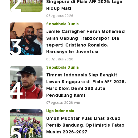
Singapura di Piala AFF 2026: Laga
Hidup Mati
06 Agustus 2026
Sepakbola Dunia
Jamie Carragher Heran Mohamed
Salah Gabung Trabzonspor: Dia
seperti Cristiano Ronaldo,
Harusnya ke Juventus!
06 Agustus 2026
Sepakbola Dunia
Timnas Indonesia Siap Bangkit
Lawan Singapura di Piala AFF 2026,
Marc Klok: Demi 280 Juta
Pendukung Kami
07 Agustus 2026 WIB
Liga Indonesia
Umuh Muchtar Puas Lihat Skuad
Persib Bandung, Optimistis Tatap
Musim 2026-2027