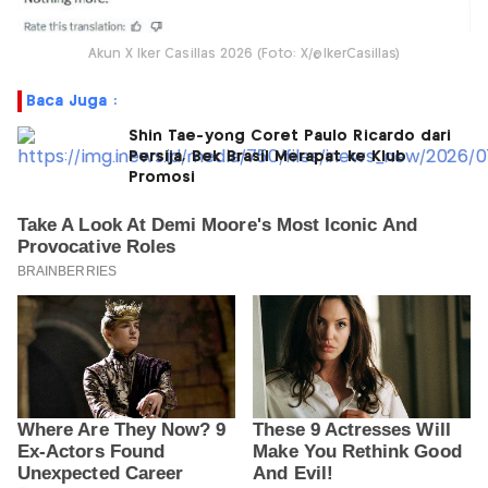
Akun X Iker Casillas 2026 (Foto: X/@IkerCasillas)
Baca Juga :
Shin Tae-yong Coret Paulo Ricardo dari
Persija, Bek Brasil Merapat ke Klub
Promosi