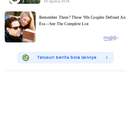
06 Agustus 2026
Telusuri berita bola lainnya