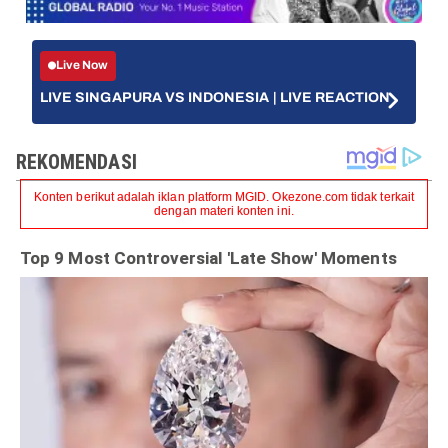
Live Now
LIVE SINGAPURA VS INDONESIA | LIVE REACTION