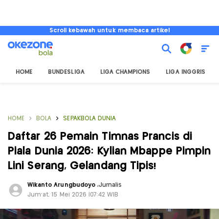
Scroll kebawah untuk membaca artikel
HOME
BUNDESLIGA
LIGA CHAMPIONS
LIGA INGGRIS
HOME
BOLA
SEPAKBOLA DUNIA
Daftar 26 Pemain Timnas Prancis di
Piala Dunia 2026: Kylian Mbappe Pimpin
Lini Serang, Gelandang Tipis!
Wikanto Arungbudoyo
,
Jurnalis
Jum'at, 15 Mei 2026 |07:42 WIB