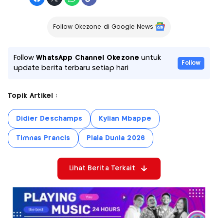
Follow Okezone di Google News
Follow
WhatsApp Channel Okezone
untuk
Follow
update berita terbaru setiap hari
Topik Artikel :
Didier Deschamps
Kylian Mbappe
Timnas Prancis
Piala Dunia 2026
Lihat Berita Terkait