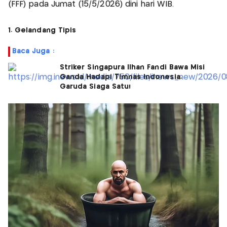
(FFF) pada Jumat (15/5/2026) dini hari WIB.
1. Gelandang Tipis
Baca Juga :
Striker Singapura Ilhan Fandi Bawa Misi
Ganda Hadapi Timnas Indonesia,
Garuda Siaga Satu!