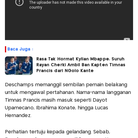
Baca Juga :
Rasa Tak Hormat Kylian Mbappe, Suruh
Rayan Cherki Ambil Ban Kapten Timnas
Prancis dari NGolo Kante
Deschamps memanggil sembilan pemain belakang
untuk mengawal pertahanan. Nama-nama langganan
Timnas Prancis masih masuk seperti Dayot
Upamecano, Ibrahima Konate, hingga Lucas
Hernandez.
Perhatian tertuju kepada gelandang. Sebab,