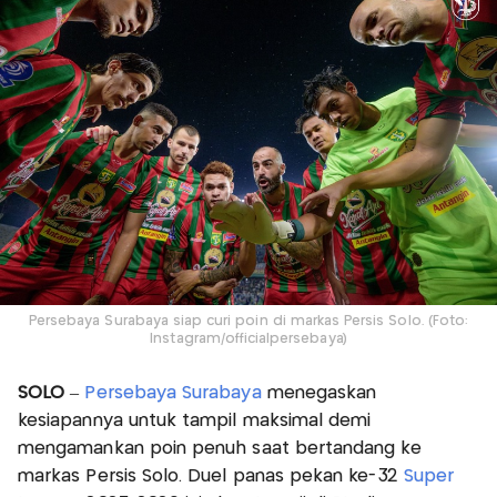
Persebaya Surabaya siap curi poin di markas Persis Solo. (Foto:
Instagram/officialpersebaya)
SOLO
–
Persebaya Surabaya
menegaskan
kesiapannya untuk tampil maksimal demi
mengamankan poin penuh saat bertandang ke
markas Persis Solo. Duel panas pekan ke-32
Super