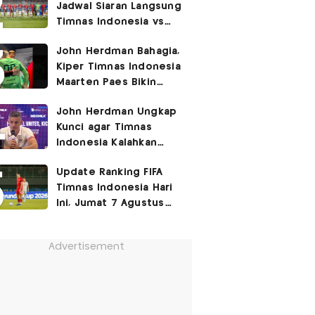
Jadwal Siaran Langsung
Timnas Indonesia vs
Singapura di Piala AFF
John Herdman Bahagia,
2026: Laga Hidup Mati
Kiper Timnas Indonesia
Maarten Paes Bikin
Juara Liga Champions
John Herdman Ungkap
Duduk di Bangku
Kunci agar Timnas
Cadangan!
Indonesia Kalahkan
Singapura di Piala AFF
Update Ranking FIFA
2026: Tenang tapi
Timnas Indonesia Hari
Berapi-api
Ini, Jumat 7 Agustus
2026: Jauh Tinggalkan
Singapura!
Advertisement