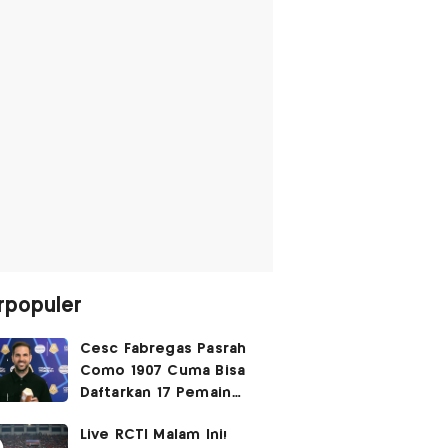
rpopuler
Cesc Fabregas Pasrah
Como 1907 Cuma Bisa
Daftarkan 17 Pemain
untuk Liga Champions
Live RCTI Malam Ini!
2026-2027