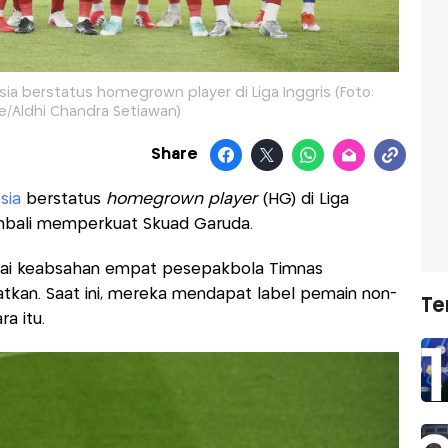
ia berstatus homegrown player di Liga Inggris (Foto:
/Aldhi Chandra Setiawan)
Share
sia
berstatus
homegrown player
(HG) di Liga
kembali memperkuat Skuad Garuda.
sai keabsahan empat pesepakbola Timnas
atkan. Saat ini, mereka mendapat label pemain non-
Te
ra itu.