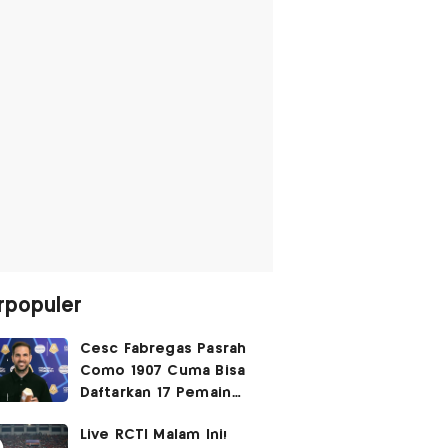
rpopuler
Cesc Fabregas Pasrah
Como 1907 Cuma Bisa
Daftarkan 17 Pemain
untuk Liga Champions
Live RCTI Malam Ini!
2026-2027