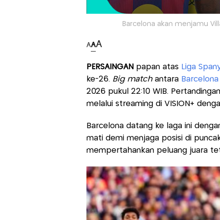
Barcelona akan menjamu Villa
A
A
A
PERSAINGAN
papan atas
Liga Span
ke-26.
Big match
antara
Barcelon
2026 pukul 22:10 WIB. Pertandingan 
melalui streaming di VISION+ denga
Barcelona datang ke laga ini deng
mati demi menjaga posisi di punca
mempertahankan peluang juara tet