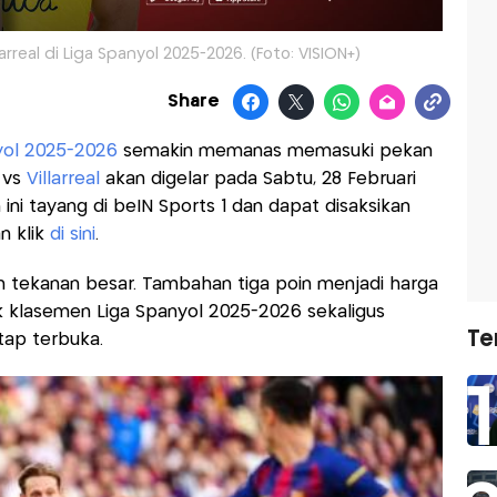
rreal di Liga Spanyol 2025-2026. (Foto: VISION+)
Share
yol 2025-2026
semakin memanas memasuki pekan
a
vs
Villarreal
akan digelar pada Sabtu, 28 Februari
ini tayang di beIN Sports 1 dan dapat disaksikan
n klik
di sini
.
an tekanan besar. Tambahan tiga poin menjadi harga
k klasemen Liga Spanyol 2025-2026 sekaligus
Te
ap terbuka.