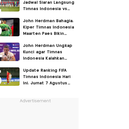
Jadwal Siaran Langsung
Timnas Indonesia vs
Singapura di Piala AFF
John Herdman Bahagia,
2026: Laga Hidup Mati
Kiper Timnas Indonesia
Maarten Paes Bikin
Juara Liga Champions
John Herdman Ungkap
Duduk di Bangku
Kunci agar Timnas
Cadangan!
Indonesia Kalahkan
Singapura di Piala AFF
Update Ranking FIFA
2026: Tenang tapi
Timnas Indonesia Hari
Berapi-api
Ini, Jumat 7 Agustus
2026: Jauh Tinggalkan
Singapura!
Advertisement