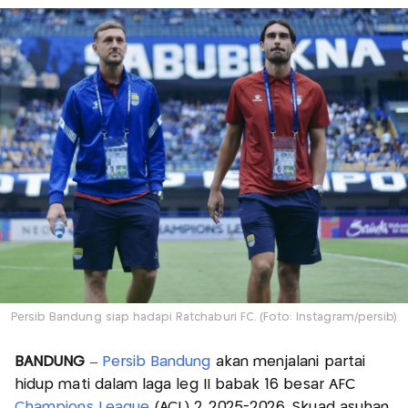
Persib Bandung siap hadapi Ratchaburi FC. (Foto: Instagram/persib)
BANDUNG
–
Persib Bandung
akan menjalani partai
hidup mati dalam laga leg II babak 16 besar AFC
Champions League
(ACL) 2 2025-2026. Skuad asuhan