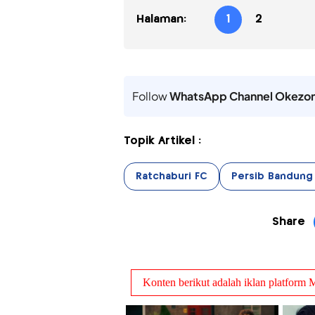
Halaman:
1
2
Follow
WhatsApp Channel Okezo
Topik Artikel :
Ratchaburi FC
Persib Bandung 
Share