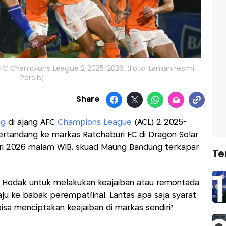
 AFC Champions League 2 2025-2026. (Foto: Laman resmi
Persib)
Share
ng
di ajang AFC
Champions League
(ACL) 2 2025-
Bertandang ke markas Ratchaburi FC di Dragon Solar
uari 2026 malam WIB, skuad Maung Bandung terkapar
Te
n Hodak untuk melakukan keajaiban atau remontada
aju ke babak perempatfinal. Lantas apa saja syarat
bisa menciptakan keajaiban di markas sendiri?