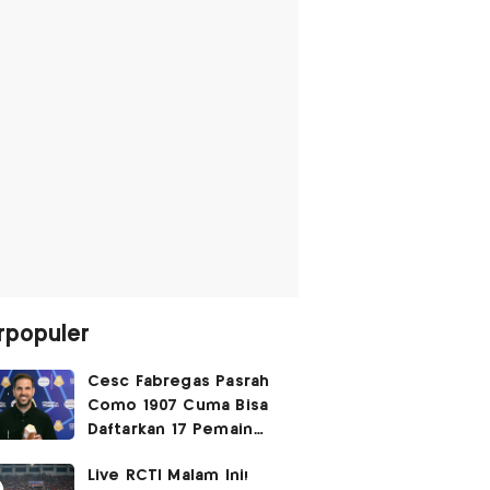
rpopuler
Cesc Fabregas Pasrah
Como 1907 Cuma Bisa
Daftarkan 17 Pemain
untuk Liga Champions
Live RCTI Malam Ini!
2026-2027