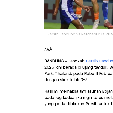
Persib Bandung vs Ratchaburi FC di
A
A
A
BANDUNG
– Langkah
Persib Bandu
2026 kini berada di ujung tanduk. 
Park, Thailand, pada Rabu 11 Febr
dengan skor telak 0-3.
Hasil ini memaksa tim asuhan Boja
pada leg kedua jika ingin terus mel
yang perlu dilakukan Persib untuk 