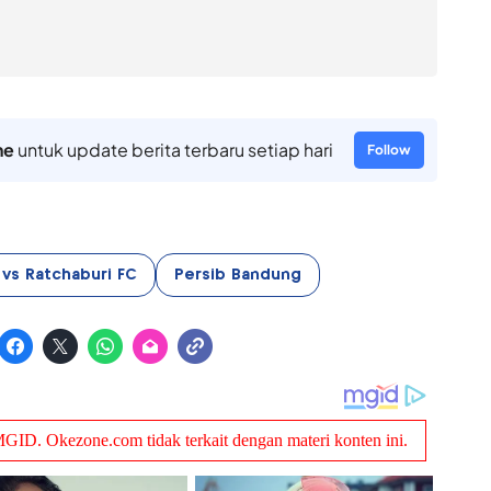
ne
untuk update berita terbaru setiap hari
Follow
vs Ratchaburi FC
Persib Bandung