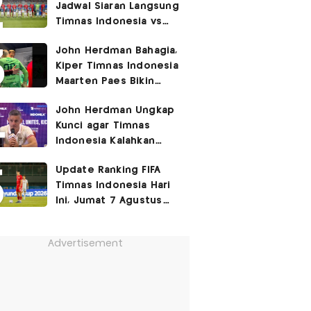
Jadwal Siaran Langsung
Timnas Indonesia vs
Singapura di Piala AFF
John Herdman Bahagia,
2026: Laga Hidup Mati
Kiper Timnas Indonesia
Maarten Paes Bikin
Juara Liga Champions
John Herdman Ungkap
Duduk di Bangku
Kunci agar Timnas
Cadangan!
Indonesia Kalahkan
Singapura di Piala AFF
Update Ranking FIFA
2026: Tenang tapi
Timnas Indonesia Hari
Berapi-api
Ini, Jumat 7 Agustus
2026: Jauh Tinggalkan
Singapura!
Advertisement