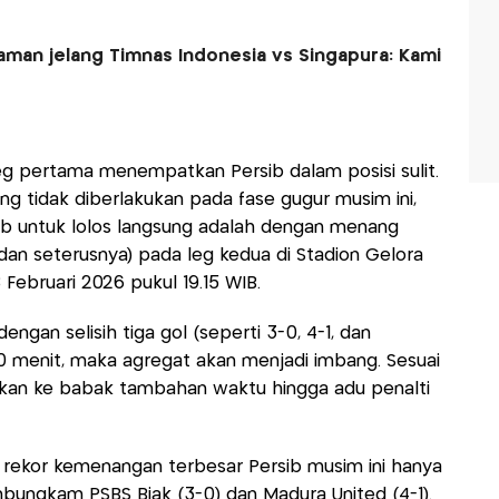
man jelang Timnas Indonesia vs Singapura: Kami
leg pertama menempatkan Persib dalam posisi sulit.
ng tidak diberlakukan pada fase gugur musim ini,
sib untuk lolos langsung adalah dengan menang
, dan seterusnya) pada leg kedua di Stadion Gelora
Februari 2026 pukul 19.15 WIB.
gan selisih tiga gol (seperti 3-0, 4-1, dan
 menit, maka agregat akan menjadi imbang. Sesuai
jutkan ke babak tambahan waktu hingga adu penalti
t rekor kemenangan terbesar Persib musim ini hanya
mbungkam PSBS Biak (3-0) dan Madura United (4-1).