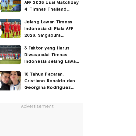
AFF 2026 Usai Matchday
Turnamen Resmi FIFA
4: Timnas Thailand
Berkuasa, Myanmar
Jelang Lawan Timnas
Singkirkan Malaysia?
Indonesia di Piala AFF
2026, Singapura
Hadirkan Kejutan Baru
3 Faktor yang Harus
Diwaspadai Timnas
Indonesia Jelang Lawan
Singapura di Piala AFF
10 Tahun Pacaran,
2026, Nomor 1 Bikin
Cristiano Ronaldo dan
John Herdman Pusing
Georgina Rodriguez
Menikah Sabtu Ini!
Advertisement