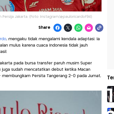
n Persija Jakarta. (Foto: Instagram/@pauloricardof94)
Share
rdo
, mengaku tidak mengalami kendala adaptasi. Ia
lan mulus karena cuaca Indonesia tidak jauh
asil.
Jakarta pada bursa transfer paruh musim Super
u juga sudah mencatatkan debut ketika Macan
ta- membungkam Persita Tangerang 2-0 pada Jumat,
Te