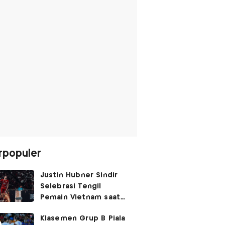
rpopuler
Justin Hubner Sindir
Selebrasi Tengil
Pemain Vietnam saat
Lawan Timnas
Klasemen Grup B Piala
Indonesia: Bukan