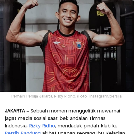
Pemain Persija Jakarta, Rizky Ridho. (Foto: Instagram/persija)
JAKARTA
– Sebuah momen menggelitik mewarnai
jagat media sosial saat bek andalan Timnas
Indonesia,
Rizky Ridho
, mendadak pindah klub ke
Persib Bandung
akibat ucapan seorang ibu. Kejadian