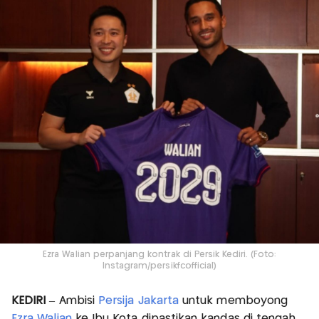
Ezra Walian perpanjang kontrak di Persik Kediri. (Foto:
Instagram/persikfcofficial)
KEDIRI
– Ambisi
Persija Jakarta
untuk memboyong
Ezra Walian
ke Ibu Kota dipastikan kandas di tengah