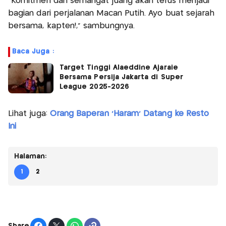
“Komitmen dan semangat juang akan terus menjadi
bagian dari perjalanan Macan Putih. Ayo buat sejarah
bersama, kapten!,” sambungnya.
Baca Juga :
Target Tinggi Alaeddine Ajaraie
Bersama Persija Jakarta di Super
League 2025-2026
Lihat juga:
Orang Baperan 'Haram' Datang ke Resto
Ini
Halaman:
1
2
Share