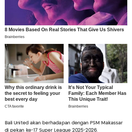
Bali United akan berhadapan dengan PSM Makassar
di pekan ke-17 Super League 2025-2026.