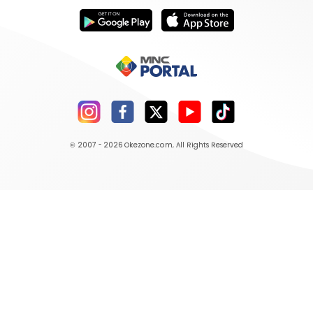
© 2007 - 2026
Okezone.com
, All Rights Reserved