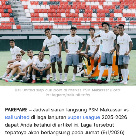
Bali United siap curi poin di markas PSM Makassar. (Foto:
Instagram/baliunitedfc)
PAREPARE
– Jadwal siaran langsung PSM Makassar vs
Bali United
di laga lanjutan
Super League
2025-2026
dapat Anda ketahui di artikel ini. Laga tersebut
tepatnya akan berlangsung pada Jumat (9/1/2026)