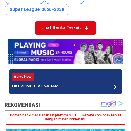
Super League 2025-2026
Lihat Berita Terkait
Live Now
OKEZONE LIVE 24 JAM