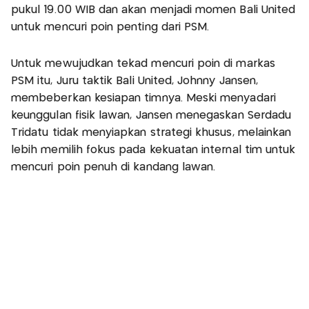
pukul 19.00 WIB dan akan menjadi momen Bali United
untuk mencuri poin penting dari PSM.
Untuk mewujudkan tekad mencuri poin di markas
PSM itu, Juru taktik Bali United, Johnny Jansen,
membeberkan kesiapan timnya. Meski menyadari
keunggulan fisik lawan, Jansen menegaskan Serdadu
Tridatu tidak menyiapkan strategi khusus, melainkan
lebih memilih fokus pada kekuatan internal tim untuk
mencuri poin penuh di kandang lawan.