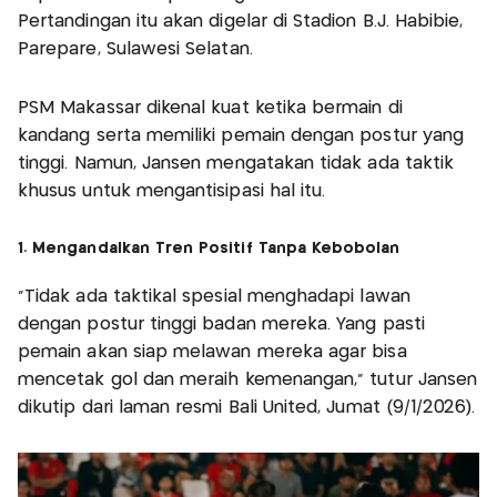
Pertandingan itu akan digelar di Stadion B.J. Habibie,
Parepare, Sulawesi Selatan.
PSM Makassar dikenal kuat ketika bermain di
kandang serta memiliki pemain dengan postur yang
tinggi. Namun, Jansen mengatakan tidak ada taktik
khusus untuk mengantisipasi hal itu.
1. Mengandalkan Tren Positif Tanpa Kebobolan
"Tidak ada taktikal spesial menghadapi lawan
dengan postur tinggi badan mereka. Yang pasti
pemain akan siap melawan mereka agar bisa
mencetak gol dan meraih kemenangan," tutur Jansen
dikutip dari laman resmi Bali United, Jumat (9/1/2026).