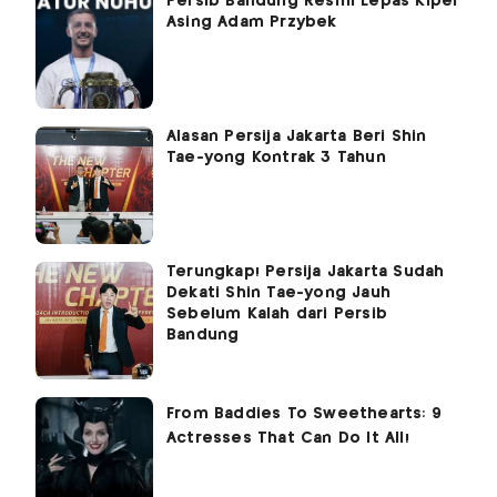
Persib Bandung Resmi Lepas Kiper
Asing Adam Przybek
Alasan Persija Jakarta Beri Shin
Tae-yong Kontrak 3 Tahun
Terungkap! Persija Jakarta Sudah
Dekati Shin Tae-yong Jauh
Sebelum Kalah dari Persib
Bandung