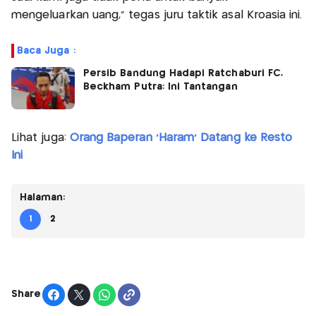
mengeluarkan uang,” tegas juru taktik asal Kroasia ini.
Baca Juga :
Persib Bandung Hadapi Ratchaburi FC,
Beckham Putra: Ini Tantangan
Lihat juga:
Orang Baperan 'Haram' Datang ke Resto
Ini
Halaman:
1
2
Share