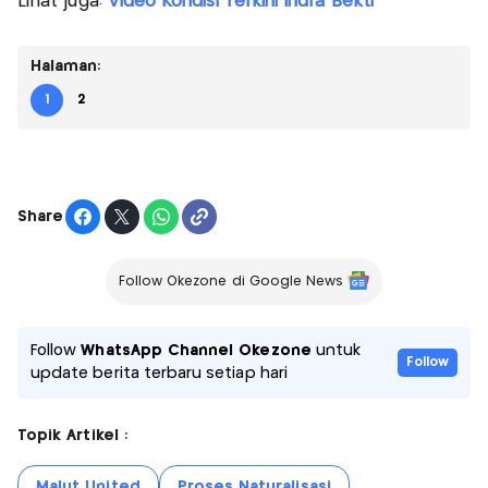
Lihat juga:
Video Kondisi Terkini Indra Bekti
Halaman:
1
2
Share
Follow Okezone di Google News
Follow
WhatsApp Channel Okezone
untuk
Follow
update berita terbaru setiap hari
Topik Artikel :
Malut United
Proses Naturalisasi