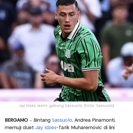
Jay Idzes resmi gabung Sassuolo. (Foto: Sassuolo)
BERGAMO
– Bintang
Sassuolo
, Andrea Pinamonti,
memuji duet
Jay Idzes
-Tarik Muharemovic di lini