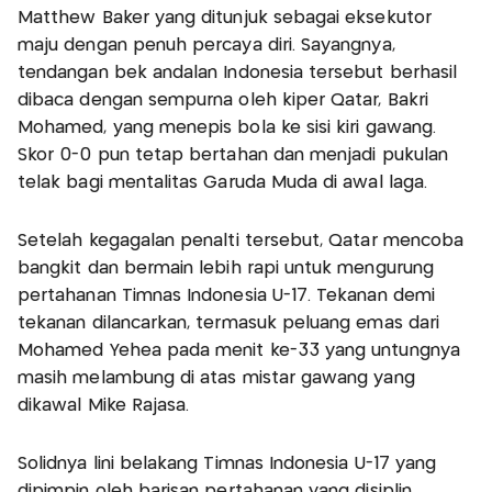
Matthew Baker yang ditunjuk sebagai eksekutor
maju dengan penuh percaya diri. Sayangnya,
tendangan bek andalan Indonesia tersebut berhasil
dibaca dengan sempurna oleh kiper Qatar, Bakri
Mohamed, yang menepis bola ke sisi kiri gawang.
Skor 0-0 pun tetap bertahan dan menjadi pukulan
telak bagi mentalitas Garuda Muda di awal laga.
Setelah kegagalan penalti tersebut, Qatar mencoba
bangkit dan bermain lebih rapi untuk mengurung
pertahanan Timnas Indonesia U-17. Tekanan demi
tekanan dilancarkan, termasuk peluang emas dari
Mohamed Yehea pada menit ke-33 yang untungnya
masih melambung di atas mistar gawang yang
dikawal Mike Rajasa.
Solidnya lini belakang Timnas Indonesia U-17 yang
dipimpin oleh barisan pertahanan yang disiplin