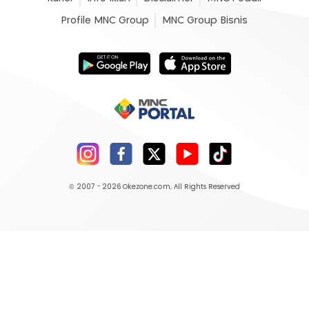
Profile MNC Group
MNC Group Bisnis
© 2007 - 2026
Okezone.com
, All Rights Reserved