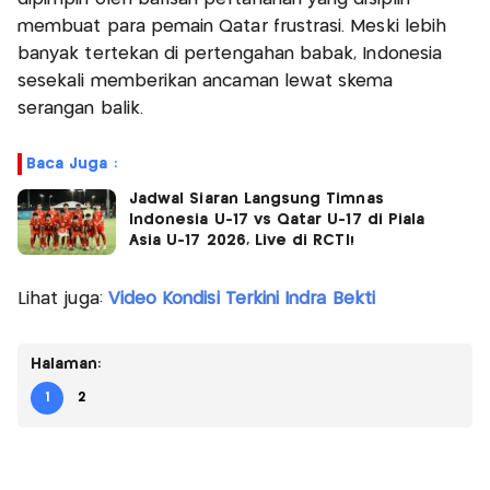
membuat para pemain Qatar frustrasi. Meski lebih
banyak tertekan di pertengahan babak, Indonesia
sesekali memberikan ancaman lewat skema
serangan balik.
Baca Juga :
Jadwal Siaran Langsung Timnas
Indonesia U-17 vs Qatar U-17 di Piala
Asia U-17 2026, Live di RCTI!
Lihat juga:
Video Kondisi Terkini Indra Bekti
Halaman:
1
2