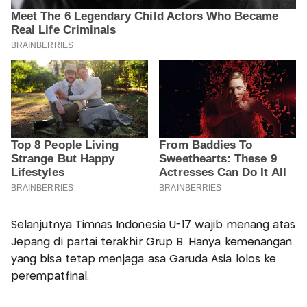
Selanjutnya Timnas Indonesia U-17 wajib menang atas
Jepang di partai terakhir Grup B. Hanya kemenangan
yang bisa tetap menjaga asa Garuda Asia lolos ke
perempatfinal.