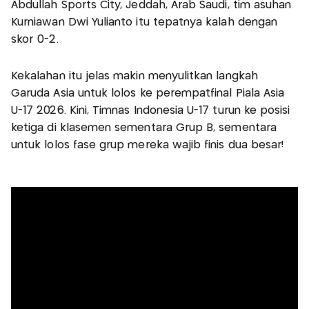
Abdullah Sports City, Jeddah, Arab Saudi, tim asuhan
Kurniawan Dwi Yulianto itu tepatnya kalah dengan
skor 0-2.
Kekalahan itu jelas makin menyulitkan langkah
Garuda Asia untuk lolos ke perempatfinal Piala Asia
U-17 2026. Kini, Timnas Indonesia U-17 turun ke posisi
ketiga di klasemen sementara Grup B, sementara
untuk lolos fase grup mereka wajib finis dua besar!