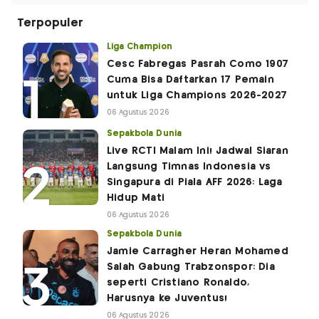
Terpopuler
Liga Champion
Cesc Fabregas Pasrah Como 1907
Cuma Bisa Daftarkan 17 Pemain
untuk Liga Champions 2026-2027
06 Agustus 2026
Sepakbola Dunia
Live RCTI Malam Ini! Jadwal Siaran
Langsung Timnas Indonesia vs
Singapura di Piala AFF 2026: Laga
Hidup Mati
06 Agustus 2026
Sepakbola Dunia
Jamie Carragher Heran Mohamed
Salah Gabung Trabzonspor: Dia
seperti Cristiano Ronaldo,
Harusnya ke Juventus!
06 Agustus 2026