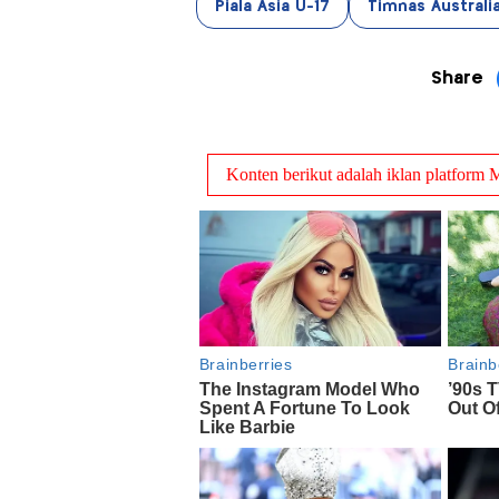
Piala Asia U-17
Timnas Australi
Share