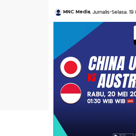
MNC Media
, Jurnalis-Selasa, 19