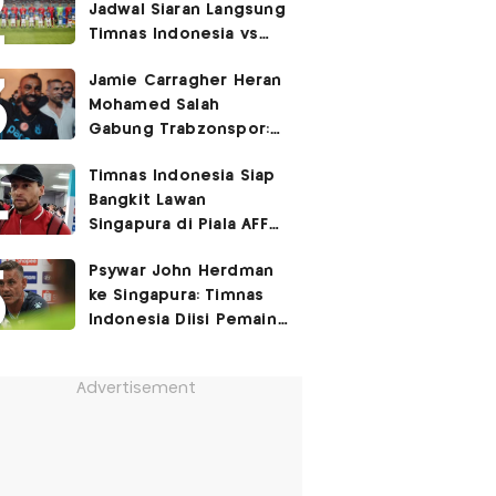
Jadwal Siaran Langsung
Timnas Indonesia vs
Singapura di Piala AFF
Jamie Carragher Heran
2026: Laga Hidup Mati
Mohamed Salah
Gabung Trabzonspor:
Dia seperti Cristiano
Timnas Indonesia Siap
Ronaldo, Harusnya ke
Bangkit Lawan
Juventus!
Singapura di Piala AFF
2026, Marc Klok: Demi
Psywar John Herdman
280 Juta Pendukung
ke Singapura: Timnas
Kami
Indonesia Diisi Pemain
Lapar Kemenangan!
Advertisement