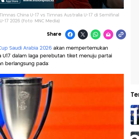
 TImnas China U-17 vs Timnas Australia U-17 di Semifinal
a U-17 2026 (Foto: MNC Media)
Share
Cup Saudi Arabia 2026
akan mempertemukan
 U17 dalam laga perebutan tiket menuju partai
kan berlangsung pada:
Te