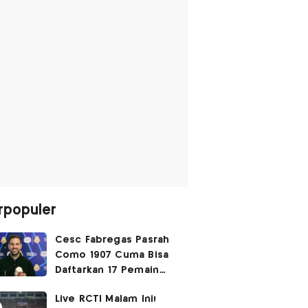
rpopuler
Cesc Fabregas Pasrah
Como 1907 Cuma Bisa
Daftarkan 17 Pemain
untuk Liga Champions
Live RCTI Malam Ini!
2026-2027