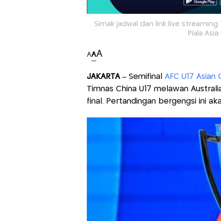
Simak jadwal dan link live streaming
Piala Asi
A
A
A
JAKARTA –
Semifinal
AFC U17 Asian 
Timnas China U17 melawan Australia
final. Pertandingan bergengsi ini a