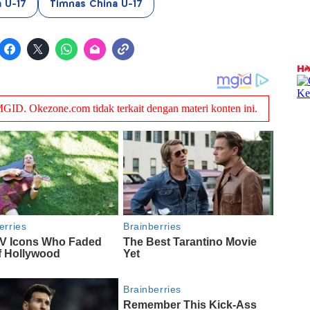
a U-17
Timnas China U-17