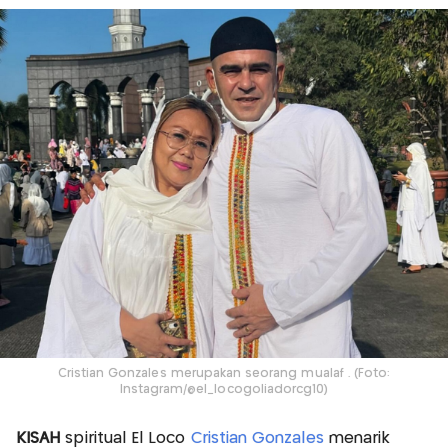
Cristian Gonzales merupakan seorang mualaf . (Foto:
Instagram/@el_locogoliadorcg10)
KISAH
spiritual El Loco
Cristian Gonzales
menarik