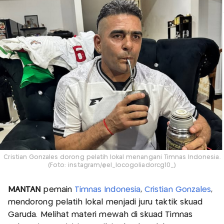
Cristian Gonzales dorong pelatih lokal menangani Timnas Indonesia.
(Foto: instagram/@el_locogoliadorcg10_)
MANTAN
pemain
Timnas Indonesia
,
Cristian Gonzales
,
mendorong pelatih lokal menjadi juru taktik skuad
Garuda. Melihat materi mewah di skuad Timnas