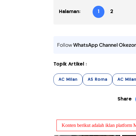
Halaman:
1
2
Follow
WhatsApp Channel Okezo
Topik Artikel :
AC Milan
AS Roma
AC Mila
Share