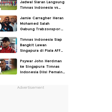
Jadwal Siaran Langsung
Timnas Indonesia vs
Singapura di Piala AFF
Jamie Carragher Heran
2026: Laga Hidup Mati
Mohamed Salah
Gabung Trabzonspor:
Dia seperti Cristiano
Timnas Indonesia Siap
Ronaldo, Harusnya ke
Bangkit Lawan
Juventus!
Singapura di Piala AFF
2026, Marc Klok: Demi
Psywar John Herdman
280 Juta Pendukung
ke Singapura: Timnas
Kami
Indonesia Diisi Pemain
Lapar Kemenangan!
Advertisement