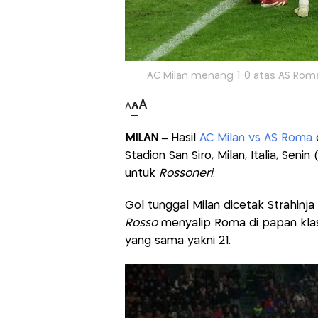
AC Milan menang 1-0 atas AS Roma d
A
A
A
MILAN –
Hasil
AC Milan vs AS Roma
Stadion San Siro, Milan, Italia, Senin
untuk
Rossoneri
.
Gol tunggal Milan dicetak Strahinja
Rosso
menyalip Roma di papan klas
yang sama yakni 21.