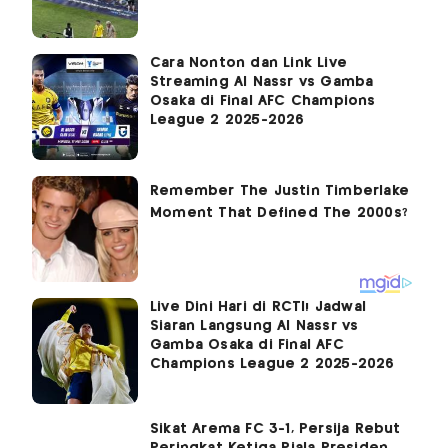
Cara Nonton dan Link Live
Streaming Al Nassr vs Gamba
Osaka di Final AFC Champions
League 2 2025-2026
Live Dini Hari di RCTI! Jadwal
Siaran Langsung Al Nassr vs
Gamba Osaka di Final AFC
Champions League 2 2025-2026
Sikat Arema FC 3-1, Persija Rebut
Peringkat Ketiga Piala Presiden