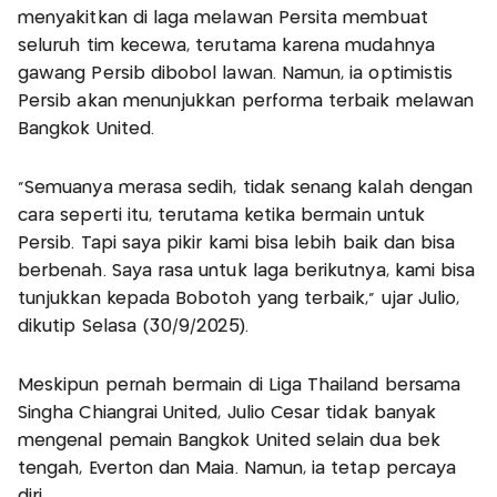
menyakitkan di laga melawan Persita membuat
seluruh tim kecewa, terutama karena mudahnya
gawang Persib dibobol lawan. Namun, ia optimistis
Persib akan menunjukkan performa terbaik melawan
Bangkok United.
"Semuanya merasa sedih, tidak senang kalah dengan
cara seperti itu, terutama ketika bermain untuk
Persib. Tapi saya pikir kami bisa lebih baik dan bisa
berbenah. Saya rasa untuk laga berikutnya, kami bisa
tunjukkan kepada Bobotoh yang terbaik,” ujar Julio,
dikutip Selasa (30/9/2025).
Meskipun pernah bermain di Liga Thailand bersama
Singha Chiangrai United, Julio Cesar tidak banyak
mengenal pemain Bangkok United selain dua bek
tengah, Everton dan Maia. Namun, ia tetap percaya
diri.