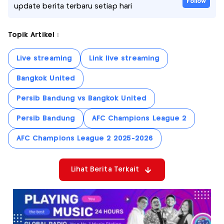
Follow
update berita terbaru setiap hari
Topik Artikel :
Live streaming
Link live streaming
Bangkok United
Persib Bandung vs Bangkok United
Persib Bandung
AFC Champions League 2
AFC Champions League 2 2025-2026
Lihat Berita Terkait