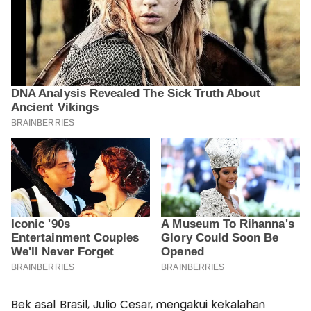
Bek asal Brasil, Julio Cesar, mengakui kekalahan