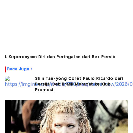
1. Kepercayaan Diri dan Peringatan dari Bek Persib
Baca Juga :
Shin Tae-yong Coret Paulo Ricardo dari
Persija, Bek Brasil Merapat ke Klub
Promosi