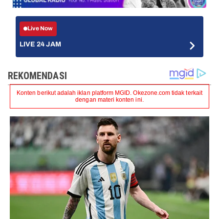
Live Now
LIVE 24 JAM