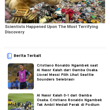
Berita Terkait
Cristiano Ronaldo Ngambek saat
Al Nassr Kalah dari Gamba Osaka,
Lionel Messi Pilih Lihat Seattle
Sounders Selebrasi!
Al Nassr Kalah 0-1 dari Gamba
Osaka, Cristiano Ronaldo Ngambek
Tak Ambil Medali Perak di Podium