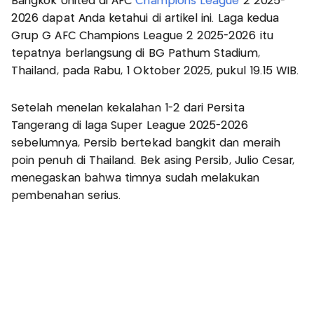
Bangkok United di AFC
Champions League
2 2025-
2026 dapat Anda ketahui di artikel ini. Laga kedua
Grup G AFC Champions League 2 2025-2026 itu
tepatnya berlangsung di BG Pathum Stadium,
Thailand, pada Rabu, 1 Oktober 2025, pukul 19.15 WIB.
Setelah menelan kekalahan 1-2 dari Persita
Tangerang di laga Super League 2025-2026
sebelumnya, Persib bertekad bangkit dan meraih
poin penuh di Thailand. Bek asing Persib, Julio Cesar,
menegaskan bahwa timnya sudah melakukan
pembenahan serius.