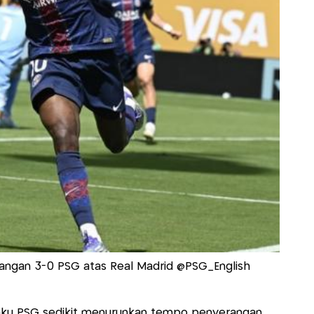
gan 3-0 PSG atas Real Madrid @PSG_English
aku PSG sedikit menurunkan tempo penyerangan.