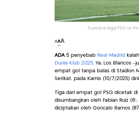
Suasana laga PSG vs Real
A
A
A
ADA
5 penyebab
Real Madrid
kalah
Dunia Klub 2025
. Ya, Los Blancos –
empat gol tanpa balas di Stadion M
Serikat, pada Kamis (10/7/2025) dini
Tiga dari empat gol PSG dicetak d
disumbangkan oleh Fabian Ruiz (6’,
diciptakan oleh Goncalo Ramos (87’