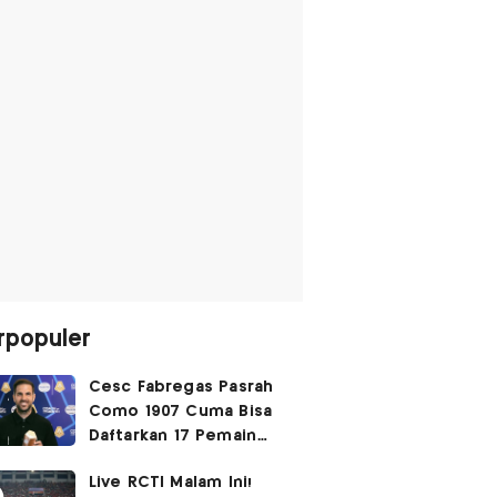
rpopuler
Cesc Fabregas Pasrah
Como 1907 Cuma Bisa
Daftarkan 17 Pemain
untuk Liga Champions
Live RCTI Malam Ini!
2026-2027