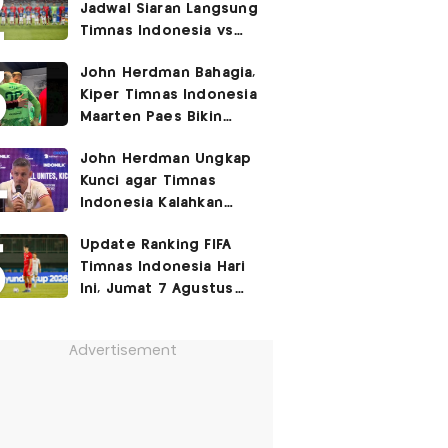
Jadwal Siaran Langsung
Timnas Indonesia vs
Singapura di Piala AFF
John Herdman Bahagia,
2026: Laga Hidup Mati
Kiper Timnas Indonesia
Maarten Paes Bikin
Juara Liga Champions
John Herdman Ungkap
Duduk di Bangku
Kunci agar Timnas
Cadangan!
Indonesia Kalahkan
Singapura di Piala AFF
Update Ranking FIFA
2026: Tenang tapi
Timnas Indonesia Hari
Berapi-api
Ini, Jumat 7 Agustus
2026: Jauh Tinggalkan
Singapura!
Advertisement