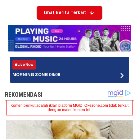
Lihat Berita Terkait
Live Now
MORNING ZONE 06/08