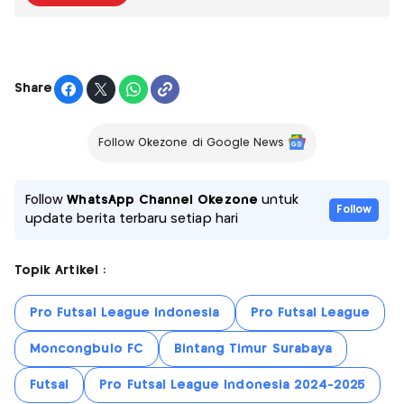
Share
Follow Okezone di Google News
Follow
WhatsApp Channel Okezone
untuk
Follow
update berita terbaru setiap hari
Topik Artikel :
Pro Futsal League Indonesia
Pro Futsal League
Moncongbulo FC
Bintang Timur Surabaya
Futsal
Pro Futsal League Indonesia 2024-2025