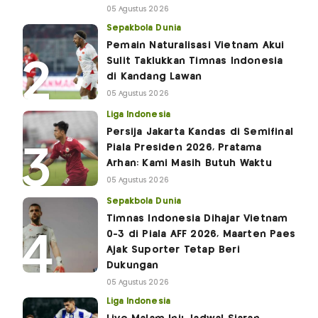
05 Agustus 2026
Sepakbola Dunia
Pemain Naturalisasi Vietnam Akui
Sulit Taklukkan Timnas Indonesia
di Kandang Lawan
05 Agustus 2026
Liga Indonesia
Persija Jakarta Kandas di Semifinal
Piala Presiden 2026, Pratama
Arhan: Kami Masih Butuh Waktu
05 Agustus 2026
Sepakbola Dunia
Timnas Indonesia Dihajar Vietnam
0-3 di Piala AFF 2026, Maarten Paes
Ajak Suporter Tetap Beri
Dukungan
05 Agustus 2026
Liga Indonesia