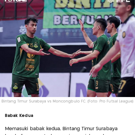
Bintang Timur Surabaya vs Moncongbulo FC. (Foto: Pro Futsal League)
Babak Kedua
Memasuki babak kedua, Bintang Timur Surabaya