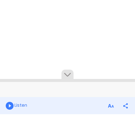
Listen