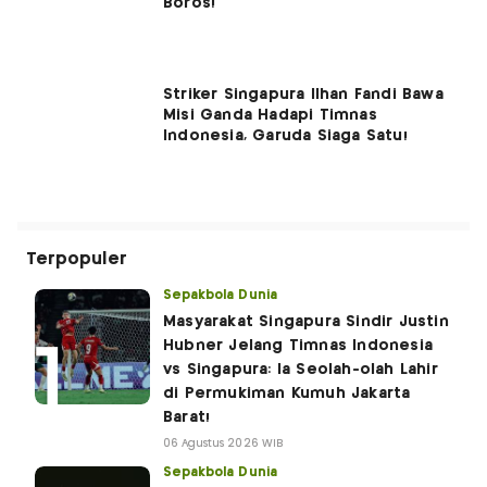
Boros!
Striker Singapura Ilhan Fandi Bawa
Misi Ganda Hadapi Timnas
Indonesia, Garuda Siaga Satu!
Terpopuler
Sepakbola Dunia
Masyarakat Singapura Sindir Justin
Hubner Jelang Timnas Indonesia
vs Singapura: Ia Seolah-olah Lahir
di Permukiman Kumuh Jakarta
Barat!
06 Agustus 2026 WIB
Sepakbola Dunia