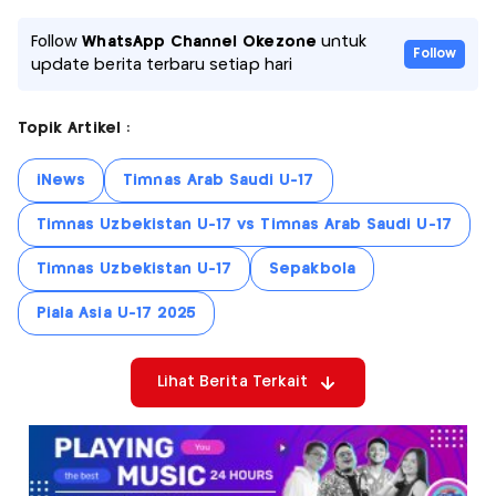
Follow
WhatsApp Channel Okezone
untuk
Follow
update berita terbaru setiap hari
Topik Artikel :
iNews
Timnas Arab Saudi U-17
Timnas Uzbekistan U-17 vs Timnas Arab Saudi U-17
Timnas Uzbekistan U-17
Sepakbola
Piala Asia U-17 2025
Lihat Berita Terkait