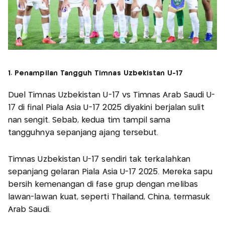
1. Penampilan Tangguh Timnas Uzbekistan U-17
Duel Timnas Uzbekistan U-17 vs Timnas Arab Saudi U-
17 di final Piala Asia U-17 2025 diyakini berjalan sulit
nan sengit. Sebab, kedua tim tampil sama
tangguhnya sepanjang ajang tersebut.
Timnas Uzbekistan U-17 sendiri tak terkalahkan
sepanjang gelaran Piala Asia U-17 2025. Mereka sapu
bersih kemenangan di fase grup dengan melibas
lawan-lawan kuat, seperti Thailand, China, termasuk
Arab Saudi.