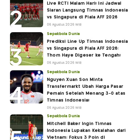
Live RCTI Malam Hari! Ini Jadwal
Siaran Langsung Timnas Indonesia
vs Singapura di Piala AFF 2026
06 Agustus 2026 WIB
Sepakbola Dunia
Prediksi Line Up Timnas Indonesia
vs Singapura di Piala AFF 2026:
Thom Haye Digeser ke Tengah!
06 Agustus 2026 WIB
Sepakbola Dunia
Nguyen Xuan Son Minta
Transfermarkt Ubah Harga Pasar
Pemain Setelah Menang 3-0 atas
Timnas Indonesia!
06 Agustus 2026 WIB
Sepakbola Dunia
Mitchell Baker Ingin Timnas
Indonesia Lupakan Kekalahan dari
Vietnam: Fokus 3 Poin di