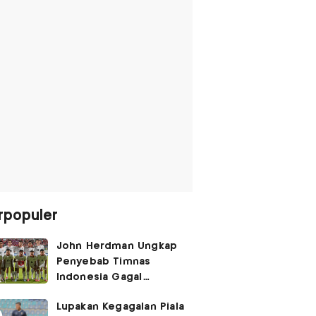
rpopuler
John Herdman Ungkap
Penyebab Timnas
Indonesia Gagal
Kalahkan Singapura di
Lupakan Kegagalan Piala
Piala AFF 2026