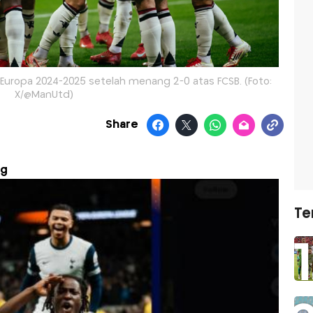
 Europa 2024-2025 setelah menang 2-0 atas FCSB. (Foto:
X/@ManUtd)
Share
rg
Te