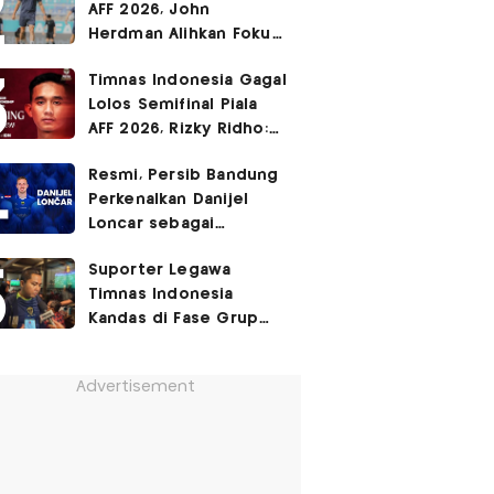
AFF 2026, John
Herdman Alihkan Fokus
Timnas Indonesia ke
Timnas Indonesia Gagal
FIFA ASEAN Cup
Lolos Semifinal Piala
AFF 2026, Rizky Ridho:
Kami Minta Maaf
Resmi, Persib Bandung
Perkenalkan Danijel
Loncar sebagai
Rekrutan Anyar!
Suporter Legawa
Timnas Indonesia
Kandas di Fase Grup
Piala AFF 2026: Fokus
FIFA ASEAN Cup!
Advertisement