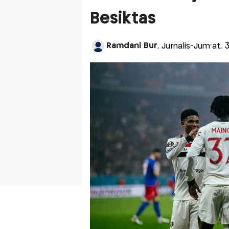
Besiktas
Ramdani Bur
, Jurnalis-Jum'at, 