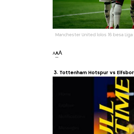
Manchester United lolos 16 besa Liga
A
A
A
3. Tottenham Hotspur vs Elfsbo