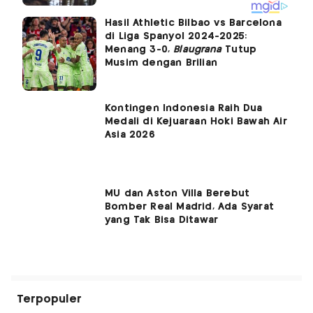
Hasil Athletic Bilbao vs Barcelona
di Liga Spanyol 2024-2025:
Menang 3-0,
Blaugrana
Tutup
Musim dengan Brilian
Kontingen Indonesia Raih Dua
Medali di Kejuaraan Hoki Bawah Air
Asia 2026
MU dan Aston Villa Berebut
Bomber Real Madrid, Ada Syarat
yang Tak Bisa Ditawar
Terpopuler