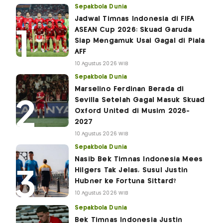
Sepakbola Dunia
Jadwal Timnas Indonesia di FIFA
ASEAN Cup 2026: Skuad Garuda
Siap Mengamuk Usai Gagal di Piala
AFF
10 Agustus 2026 WIB
Sepakbola Dunia
Marselino Ferdinan Berada di
Sevilla Setelah Gagal Masuk Skuad
Oxford United di Musim 2026-
2027
10 Agustus 2026 WIB
Sepakbola Dunia
Nasib Bek Timnas Indonesia Mees
Hilgers Tak Jelas, Susul Justin
Hubner ke Fortuna Sittard?
10 Agustus 2026 WIB
Sepakbola Dunia
Bek Timnas Indonesia Justin