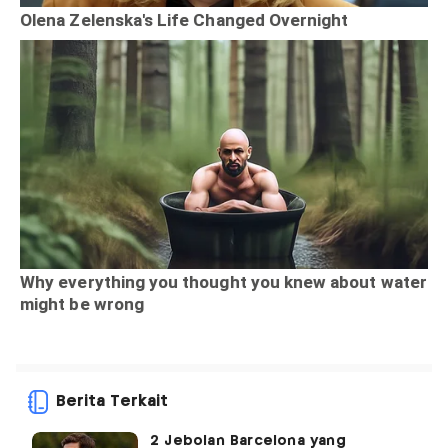
Berita Terkait
2 Jebolan Barcelona yang