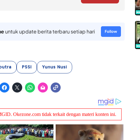
ne
untuk update berita terbaru setiap hari
Follow
putra
PSSI
Yunus Nusi