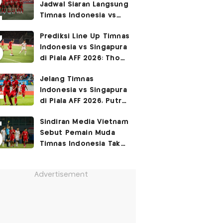
Jadwal Siaran Langsung
Permukiman Kumuh
Timnas Indonesia vs
Jakarta Barat!
Singapura di Piala AFF
Prediksi Line Up Timnas
2026
Indonesia vs Singapura
di Piala AFF 2026: Thom
Haye Digeser ke
Jelang Timnas
Tengah!
Indonesia vs Singapura
di Piala AFF 2026, Putra
Fandi Ahmad Ingat
Sindiran Media Vietnam
Petuah Ayahnya
Sebut Pemain Muda
Timnas Indonesia Tak
Berguna di Piala AFF
2026
Advertisement