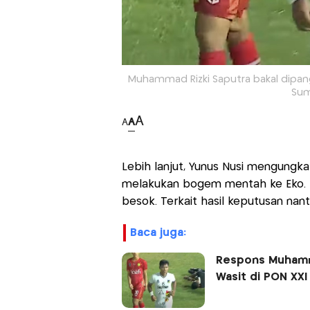
Muhammad Rizki Saputra bakal dipang
Sum
A
A
A
Lebih lanjut, Yunus Nusi mengungk
melakukan bogem mentah ke Eko. Pe
besok. Terkait hasil keputusan nant
baca juga:
Respons Muhamma
Wasit di PON XX