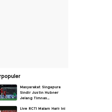
rpopuler
Masyarakat Singapura
Sindir Justin Hubner
Jelang Timnas
Indonesia vs Singapura:
Live RCTI Malam Hari! Ini
Ia Seolah-olah Lahir di