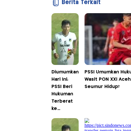
Berita Terkait
Diumumkan
PSSI Umumkan Huku
Hari Ini,
Wasit PON XXI Aceh
PSSI Beri
Seumur Hidup?
Hukuman
Terberat
ke
Muhammad
Rizki
Saputra