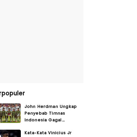
rpopuler
John Herdman Ungkap
Penyebab Timnas
Indonesia Gagal
Kalahkan Singapura di
Kata-Kata Vinicius Jr
Piala AFF 2026