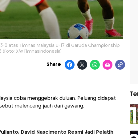
3-0 atas Timnas Malaysia U-17 di Garuda Championship
6 (Foto: X/@TimnasIndonesia)
Share
Te
alaysia coba menggebrak duluan. Peluang didapat
sebut melenceng jauh dari gawang.
ulianto, David Nascimento Resmi Jadi Pelatih