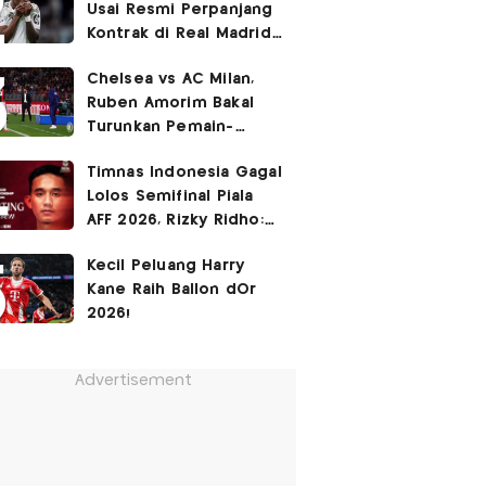
Usai Resmi Perpanjang
Kontrak di Real Madrid
hingga 2032
Chelsea vs AC Milan,
Ruben Amorim Bakal
Turunkan Pemain-
Pemain Kunci!
Timnas Indonesia Gagal
Lolos Semifinal Piala
AFF 2026, Rizky Ridho:
Kami Minta Maaf
Kecil Peluang Harry
Kane Raih Ballon dOr
2026!
Advertisement