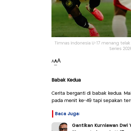
Timnas Indonesia U-17 menang telak 
Series 202
A
A
A
Babak Kedua
Cerita berganti di babak kedua. M
pada menit ke-49 tapi sepakan ter
Baca Juga:
Gantikan Kurniawan Dwi Y